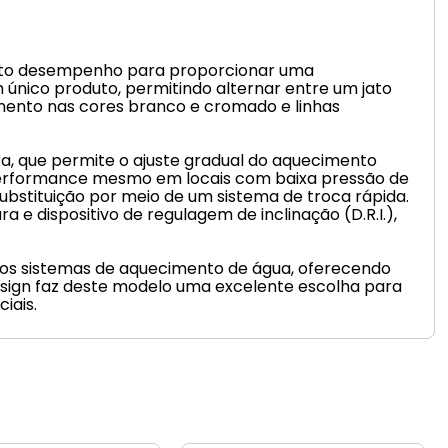
 alto desempenho para proporcionar uma
 único produto, permitindo alternar entre um jato
mento nas cores branco e cromado e linhas
, que permite o ajuste gradual do aquecimento
a performance mesmo em locais com baixa pressão de
 substituição por meio de um sistema de troca rápida.
dispositivo de regulagem de inclinação (D.R.I.),
tros sistemas de aquecimento de água, oferecendo
design faz deste modelo uma excelente escolha para
iais.