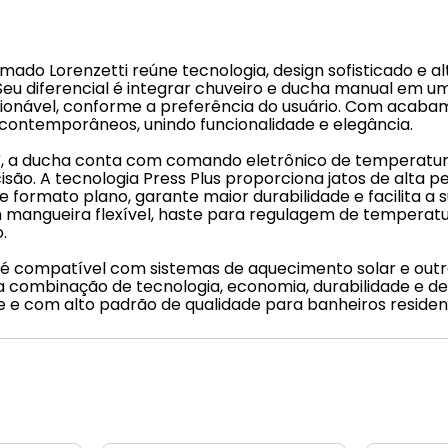
ado Lorenzetti reúne tecnologia, design sofisticado e
Seu diferencial é integrar chuveiro e ducha manual em um
cionável, conforme a preferência do usuário. Com acaba
 contemporâneos, unindo funcionalidade e elegância.
 a ducha conta com comando eletrônico de temperatura
isão. A tecnologia Press Plus proporciona jatos de alt
de formato plano, garante maior durabilidade e facilita a
ueira flexível, haste para regulagem de temperatura e 
.
a é compatível com sistemas de aquecimento solar e ou
 Sua combinação de tecnologia, economia, durabilidade e 
 e com alto padrão de qualidade para banheiros residenc