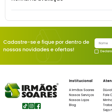
Cadastre-se e fique por dentro de
nossas novidades e ofertas!
Declaro
Institucional
Aten
A Irmãos Soares
Dúvid
Nossos Serviços
Fale 
Nossas Lojas
Minh
Blog
Traba
Seja 