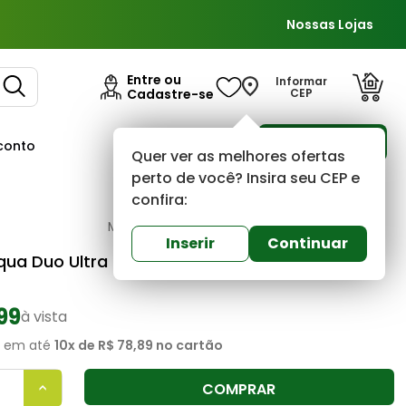
Nossas Lojas
Entre ou
Informar
Cadastre-se
CEP
Para Empresas
conto
Ofertas
Quer ver as melhores ofertas
perto de você? Insira seu CEP e
confira:
Lorenzetti
0
(0)
Inserir
Continuar
qua Duo Ultra 6800W 220V Branco e Cromado
99
à vista
em até
10
x de
R$ 78,89
no cartão
COMPRAR