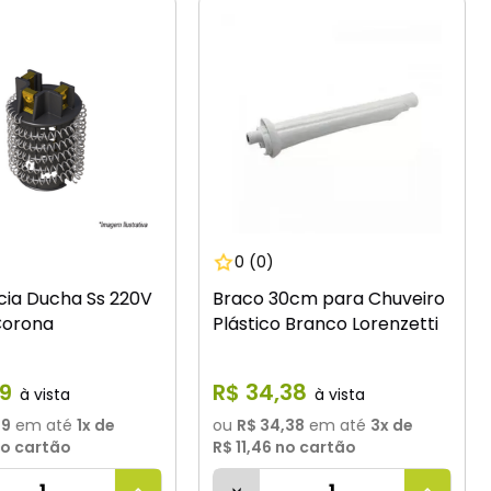
0
(0)
cia Ducha Ss 220V
Braco 30cm para Chuveiro
orona
Plástico Branco Lorenzetti
9
R$
34
,
38
99
em até
1
x de
ou
R$ 34,38
em até
3
x de
o cartão
R$ 11,46
no cartão