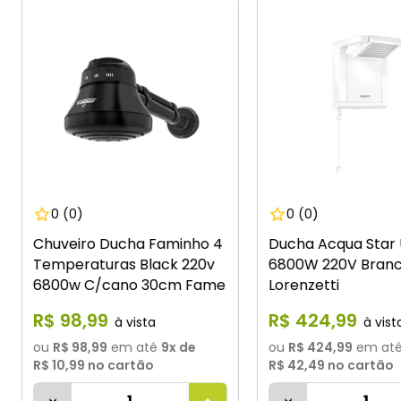
0
(0)
0
(0)
Chuveiro Ducha Faminho 4
Ducha Acqua Star 
Temperaturas Black 220v
6800W 220V Bran
6800w C/cano 30cm Fame
Lorenzetti
R$
98
,
99
R$
424
,
99
ou
R$ 98,99
em até
9
x de
ou
R$ 424,99
em at
R$ 10,99
no cartão
R$ 42,49
no cartão