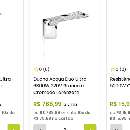
0
(0)
0
(0)
Ultra
Ducha Acqua Duo Ultra
Resistên
co
6800W 220V Branco e
5200W C
Cromado Lorenzetti
R$
788
,
99
R$
15
,
9
é
10
x de
ou
R$ 788,99
em até
10
x de
ou
R$ 15,
R$ 78,89
no cartão
R$ 15,99
n