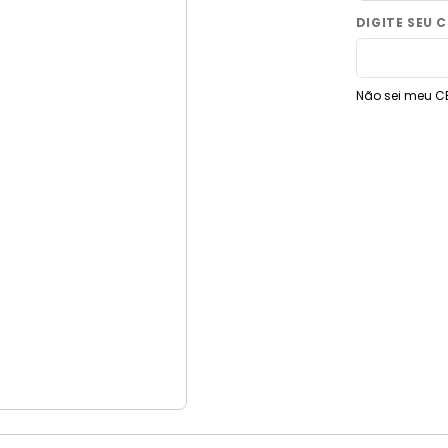
9
º
vaso sanitário
10
º
janela
Não sei meu C