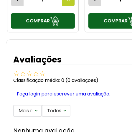
COMPRAR
COMPRAR
Avaliações
☆
☆
☆
☆
☆
Classificação média: 0
(0 avaliações)
Faça login para escrever uma avaliação.
Mais recentes
Todos
Nenhuma avaliação