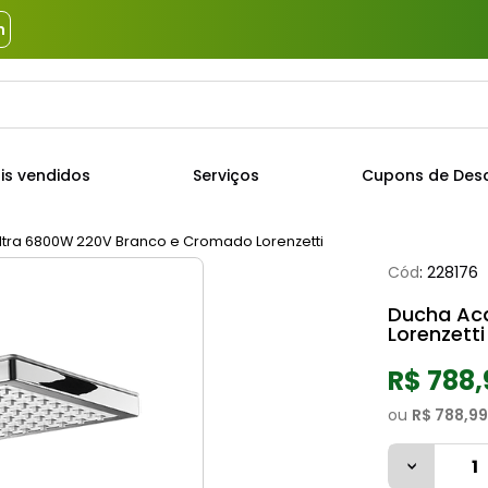
m
a?
TERMOS MAIS BUSCADOS
is vendidos
Serviços
Cupons de Des
1
º
piso
2
º
porcelanato
tra 6800W 220V Branco e Cromado Lorenzetti
Cód
:
228176
3
º
porta
Ducha Ac
4
º
revestimento
Lorenzetti
5
º
argamassa
R$ 788,
6
º
telha
ou
R$ 788,99
7
º
tinta
8
º
cimento