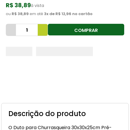
R$ 38,89
à vista
8
º
cimento
ou
R$ 38,89
em até
3
x de
R$ 12,96
no cartão
9
º
torneira
10
º
vaso sanitário
COMPRAR
Descrição do produto
O Duto para Churrasqueira 30x30x25cm Pré-