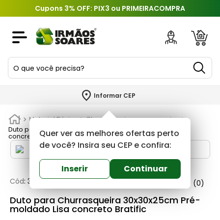
Cupons 3% OFF: PIX3 ou PRIMEIRACOMPRA
O que você precisa?
TERMOS MAIS BUSCADOS
Informar CEP
1
º
piso
Material Básico
Churrasqueiras e acessorios
2
º
porcelanato
Duto para Churrasqueira 30x30x25cm Pré-moldado Lisa
Quer ver as melhores ofertas perto
concreto Bratific
3
º
porta
de você? Insira seu CEP e confira:
4
º
revestimento
Inserir
Continuar
5
º
argamassa
Cód
:
384178
Bratific
0
(0)
6
º
telha
Duto para Churrasqueira 30x30x25cm Pré-
moldado Lisa concreto Bratific
7
º
tinta