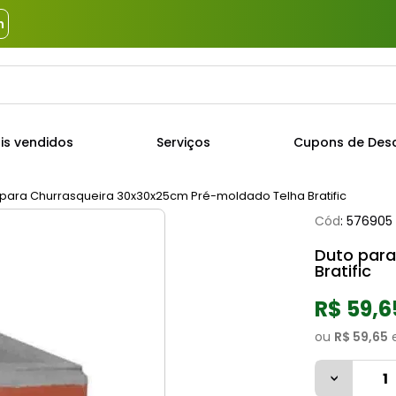
m
a?
TERMOS MAIS BUSCADOS
is vendidos
Serviços
Cupons de Des
1
º
piso
2
º
porcelanato
 para Churrasqueira 30x30x25cm Pré-moldado Telha Bratific
Cód
:
576905
3
º
porta
Duto para
4
º
revestimento
Bratific
5
º
argamassa
R$ 59,6
6
º
telha
ou
R$ 59,65
7
º
cimento
8
º
tinta