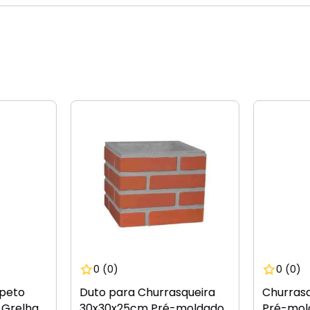
0
(0)
0
(0)
speto
Duto para Churrasqueira
Churrasq
 Grelha
30x30x25cm Pré-moldado
Pré-mol