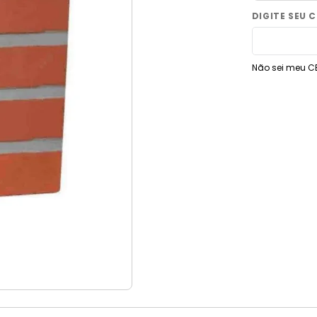
9
º
vaso sanitário
10
º
janela
Não sei meu C