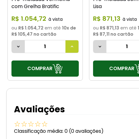
com Grelha Bratific
Lisa
R$
1
.
054
,
72
R$
871
,
13
ou
R$ 1.054,72
em até
10
x de
ou
R$ 871,13
em até
R$ 105,47
no cartão
R$ 87,11
no cartão
COMPRAR
COMPRAR
Avaliações
☆
☆
☆
☆
☆
Classificação média: 0
(0 avaliações)