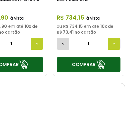
,
90
R$
734
,
15
3,90
em até
10
x de
ou
R$ 734,15
em até
10
x de
no cartão
R$ 73,41
no cartão
OMPRAR
COMPRAR