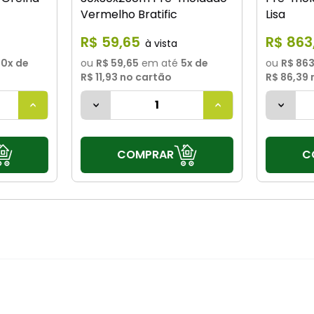
Vermelho Bratific
Lisa
R$
59
,
65
R$
863
10
x de
ou
R$ 59,65
em até
5
x de
ou
R$ 86
R$ 11,93
no cartão
R$ 86,39
COMPRAR
C