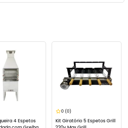
0
(0)
ueira 4 Espetos
Kit Giratório 5 Espetos Grill
dada com Grelha
220v Max Grill