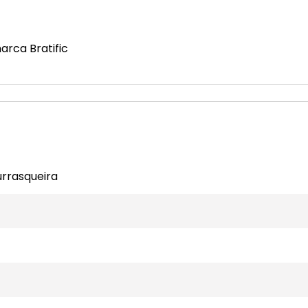
arca Bratific
urrasqueira