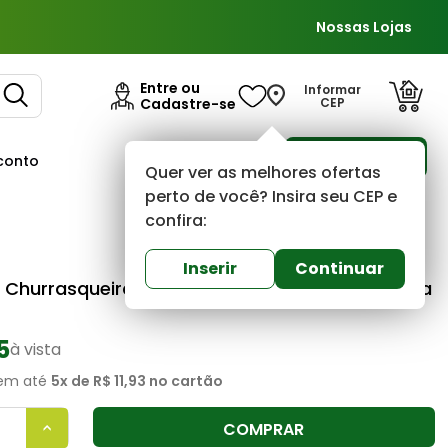
Nossas Lojas
Entre ou
Informar
Cadastre-se
CEP
Para Empresas
conto
Ofertas
Quer ver as melhores ofertas
perto de você? Insira seu CEP e
confira:
Bratific
0
(0)
Inserir
Continuar
 Churrasqueira 30x30x25cm Pré-moldado Telha
5
à vista
em até
5
x de
R$ 11,93
no cartão
COMPRAR