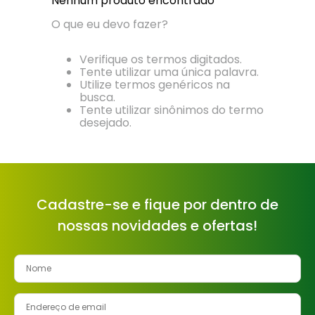
Nenhum produto encontrado
8
º
cimento
O que eu devo fazer?
9
º
vaso sanitário
Verifique os termos digitados.
10
º
janela
Tente utilizar uma única palavra.
Utilize termos genéricos na
busca.
Tente utilizar sinônimos do termo
desejado.
Cadastre-se e fique por dentro de
nossas novidades e ofertas!