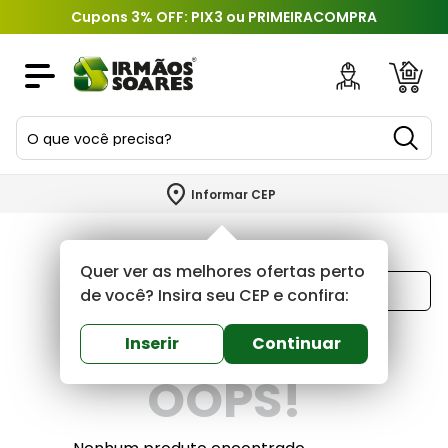
Cupons 3% OFF: PIX3 ou PRIMEIRACOMPRA
O que você precisa?
TERMOS MAIS BUSCADOS
Informar CEP
1
º
piso
2
º
porcelanato
Quer ver as melhores ofertas perto
Ordenar por
3
º
porta
de você? Insira seu CEP e confira:
Mais recentes
4
º
revestimento
Inserir
Continuar
5
º
argamassa
OOPS!
6
º
telha
7
º
tinta