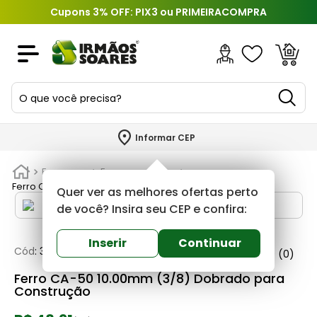
Cupons 3% OFF: PIX3 ou PRIMEIRACOMPRA
O que você precisa?
TERMOS MAIS BUSCADOS
Informar CEP
1
º
piso
Ferragens
Ferros e arames
2
º
porcelanato
Ferro CA-50 10.00mm (3/8) Dobrado para Construção
Quer ver as melhores ofertas perto
3
º
porta
de você? Insira seu CEP e confira:
4
º
revestimento
Inserir
Continuar
Cód
:
321540
Ca50
0
(0)
5
º
argamassa
Ferro CA-50 10.00mm (3/8) Dobrado para
6
º
telha
Construção
7
º
tinta