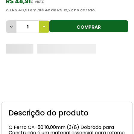
R$ 48,91
à vista
8
º
cimento
ou
R$ 48,91
em até
4
x de
R$ 12,22
no cartão
9
º
vaso sanitário
COMPRAR
10
º
janela
Descrição do produto
O Ferro CA-50 10,00mm (3/8) Dobrado para
Construção é um material essencial para reforço