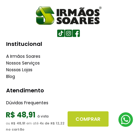
Institucional
A Irmãos Soares
Nossos Serviços
Nossas Lojas
Blog
Atendimento
Dúvidas Frequentes
Fale Conosco
R$
48
,
91
Minha Conta
COMPRAR
Trabalhe conosco
ou
R$ 48,91
em até
4
x de
R$ 12,22
Seja nosso fornecedor
no cartão