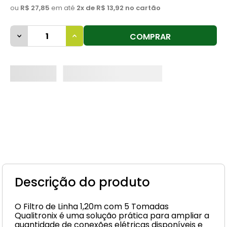
ou
R$ 27,85
em até
2
x de
R$ 13,92
no cartão
8
º
cimento
9
º
vaso sanitário
COMPRAR
10
º
torneira
Descrição do produto
O Filtro de Linha 1,20m com 5 Tomadas
Qualitronix é uma solução prática para ampliar a
quantidade de conexões elétricas disponíveis e