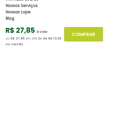
Nossos Serviços
Nossas Lojas
Blog
R$
27
,
85
Atendimento
COMPRAR
ou
R$ 27,85
em até
2
x de
R$ 13,92
Dúvidas Frequentes
no cartão
Fale Conosco
Minha Conta
Trabalhe conosco
Seja nosso fornecedor
Dúvidas
Políticas de Trocas
Políticas de Pagamento
Políticas de Entrega
Políticas de Privacidade
Políticas de Cookies