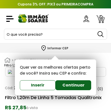
Cupons 3% OFF: PIX3 ou PRIMEIRACOMPRA
O que você precisa?
TERMOS MAIS BUSCADOS
Informar CEP
1
º
piso
Materiais Elétricos
Acessorios
2
º
porcelanato
Filtro 1,20m De Linha 5 Tomadas Qualitronix
Quer ver as melhores ofertas perto
3
º
porta
de você? Insira seu CEP e confira:
4
º
revestimento
Inserir
Continuar
Cód
:
211281
Qualitronix
0
(0)
5
º
telha
Filtro 1,20m De Linha 5 Tomadas Qualitronix
6
º
argamassa
R$ 27,85
7
º
tinta
à vista