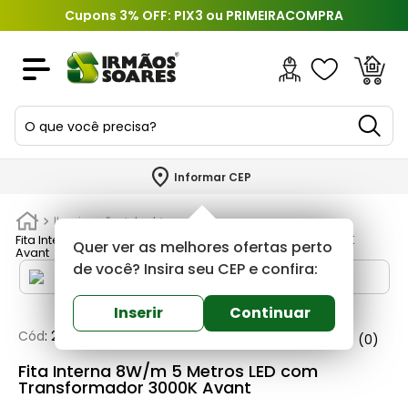
Cupons 3% OFF: PIX3 ou PRIMEIRACOMPRA
O que você precisa?
TERMOS MAIS BUSCADOS
Informar CEP
1
º
piso
Iluminação
Led
2
º
porcelanato
Fita Interna 8W/m 5 Metros LED com Transformador 3000K
Quer ver as melhores ofertas perto
Avant
3
º
porta
de você? Insira seu CEP e confira:
4
º
revestimento
Inserir
Continuar
5
º
argamassa
Cód
:
228613
Avant
0
(0)
6
º
telha
Fita Interna 8W/m 5 Metros LED com
Transformador 3000K Avant
7
º
tinta