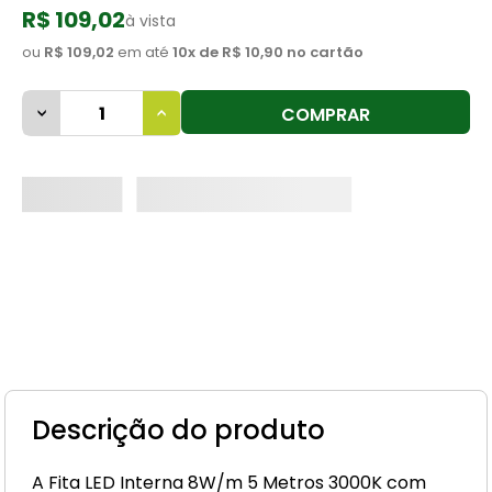
R$ 109,02
à vista
8
º
cimento
ou
R$ 109,02
em até
10
x de
R$ 10,90
no cartão
9
º
vaso sanitário
10
º
janela
COMPRAR
Descrição do produto
A Fita LED Interna 8W/m 5 Metros 3000K com