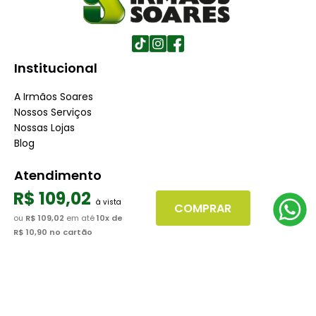
Institucional
A Irmãos Soares
Nossos Serviços
Nossas Lojas
Blog
Atendimento
R$
109
,
02
Dúvidas Frequentes
COMPRAR
ou
R$ 109,02
em até
10
x de
Fale Conosco
R$ 10,90
no cartão
Minha Conta
Trabalhe conosco
Seja nosso fornecedor
Dúvidas