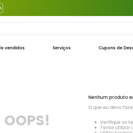
m
a?
TERMOS MAIS BUSCADOS
is vendidos
Serviços
Cupons de Des
1
º
piso
2
º
porcelanato
3
º
porta
4
º
revestimento
5
º
telha
Nenhum produto e
6
º
argamassa
O que eu devo faze
OOPS!
7
º
tinta
Verifique os t
8
º
cimento
Tente utilizar
Utilize termos