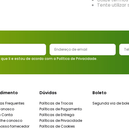
9
º
vaso sanitário
Tente utilizar
10
º
torneira
 que li e estou de acordo com a Política de Privacidade.
dimento
Dúvidas
Boleto
as Frequentes
Políticas de Trocas
Segunda via de bole
Conosco
Políticas de Pagamento
a Conta
Políticas de Entrega
lhe conosco
Políticas de Privacidade
nosso fornecedor
Políticas de Cookies