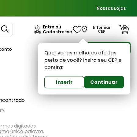
Nossas Lojas
Entre ou
Informar
Cadastre-se
CEP
Para Empresas
conto
Ofertas
Quer ver as melhores ofertas
perto de você? Insira seu CEP e
confira:
Mais recentes
Inserir
Continuar
ncontrado
r?
ermos digitados.
 uma única palavra.
 genéricos na busca.