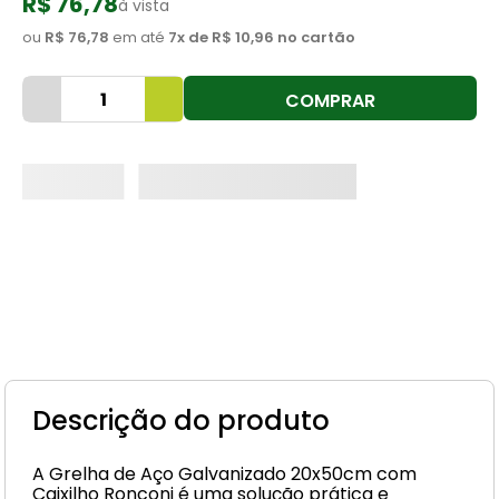
R$ 76,78
à vista
8
º
cimento
ou
R$ 76,78
em até
7
x de
R$ 10,96
no cartão
9
º
vaso sanitário
COMPRAR
10
º
janela
Descrição do produto
A Grelha de Aço Galvanizado 20x50cm com
Caixilho Ronconi é uma solução prática e