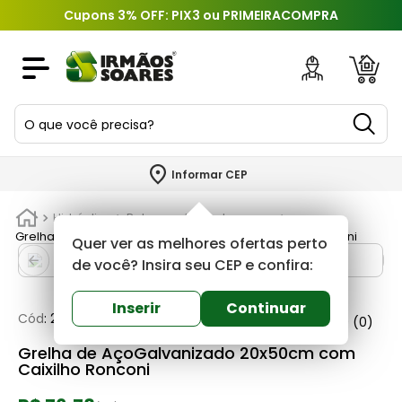
Cupons 3% OFF: PIX3 ou PRIMEIRACOMPRA
O que você precisa?
TERMOS MAIS BUSCADOS
Informar CEP
1
º
piso
Hidráulica
Ralos, grelhas e tampoes
2
º
porcelanato
Grelha de AçoGalvanizado 20x50cm com Caixilho Ronconi
Quer ver as melhores ofertas perto
3
º
porta
de você? Insira seu CEP e confira:
4
º
revestimento
Inserir
Continuar
Cód
:
210285
Metasal
0
(0)
5
º
argamassa
Grelha de AçoGalvanizado 20x50cm com
6
º
telha
Caixilho Ronconi
7
º
tinta