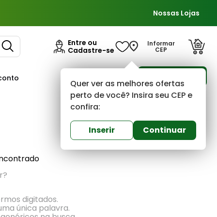
Nossas Lojas
Entre ou
Informar
Cadastre-se
CEP
Para Empresas
conto
Ofertas
Quer ver as melhores ofertas
perto de você? Insira seu CEP e
confira:
Mais recentes
Inserir
Continuar
ncontrado
r?
ermos digitados.
 uma única palavra.
 genéricos na busca.