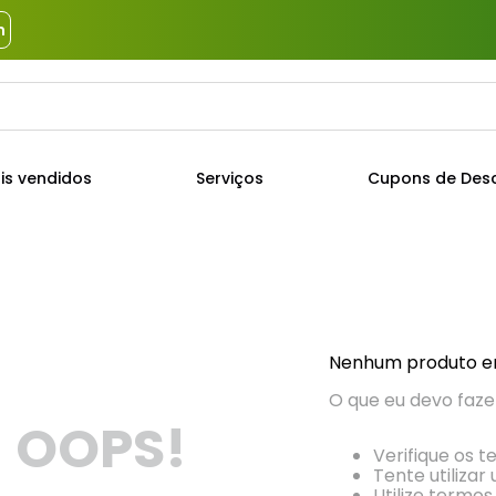
m
a?
TERMOS MAIS BUSCADOS
is vendidos
Serviços
Cupons de Des
1
º
piso
2
º
porcelanato
3
º
porta
4
º
revestimento
5
º
argamassa
Nenhum produto e
6
º
telha
O que eu devo faze
OOPS!
7
º
cimento
Verifique os t
8
º
tinta
Tente utilizar
Utilize termos