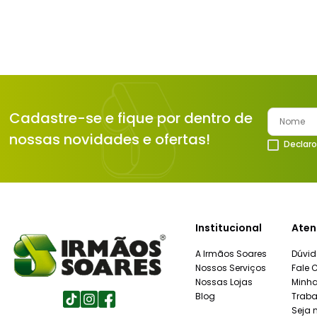
Cadastre-se e fique por dentro de
nossas novidades e ofertas!
Declaro
Institucional
Aten
A Irmãos Soares
Dúvid
Nossos Serviços
Fale 
Nossas Lojas
Minh
Blog
Traba
Seja 