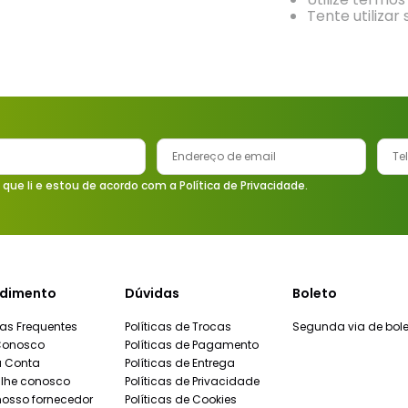
9
º
vaso sanitário
Tente utilizar
10
º
janela
 que li e estou de acordo com a Política de Privacidade.
dimento
Dúvidas
Boleto
as Frequentes
Políticas de Trocas
Segunda via de bole
Conosco
Políticas de Pagamento
a Conta
Políticas de Entrega
lhe conosco
Políticas de Privacidade
nosso fornecedor
Políticas de Cookies