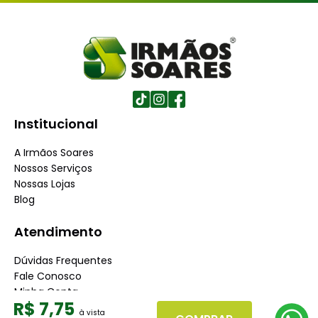
Institucional
A Irmãos Soares
Nossos Serviços
Nossas Lojas
Blog
Atendimento
Dúvidas Frequentes
Fale Conosco
Minha Conta
R$
7
,
75
Trabalhe conosco