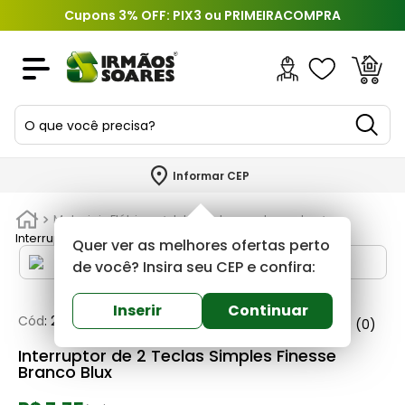
Cupons 3% OFF: PIX3 ou PRIMEIRACOMPRA
O que você precisa?
TERMOS MAIS BUSCADOS
Informar CEP
1
º
piso
Materiais Elétricos
Interruptores e tomadas
2
º
porcelanato
Interruptor de 2 Teclas Simples Finesse Branco Blux
Quer ver as melhores ofertas perto
3
º
porta
de você? Insira seu CEP e confira:
4
º
revestimento
Inserir
Continuar
Cód
:
240648
Blux
0
(0)
5
º
argamassa
Interruptor de 2 Teclas Simples Finesse
6
º
telha
Branco Blux
7
º
tinta