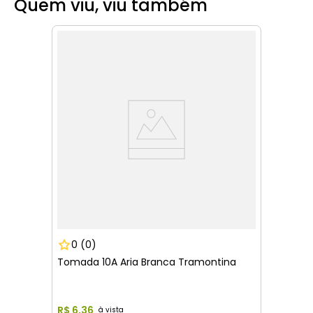
Quem viu, viu também
0
(0)
Tomada 10A Aria Branca Tramontina
R$
6
,
36