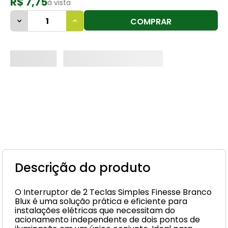
R$ 7,75
à vista
8
º
cimento
COMPRAR
9
º
vaso sanitário
10
º
janela
Descrição do produto
O Interruptor de 2 Teclas Simples Finesse Branco
Blux é uma solução prática e eficiente para
instalações elétricas que necessitam do
acionamento independente de dois pontos de