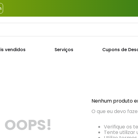
m
a?
TERMOS MAIS BUSCADOS
is vendidos
Serviços
Cupons de Des
1
º
piso
2
º
porcelanato
3
º
porta
4
º
revestimento
5
º
argamassa
Nenhum produto e
6
º
telha
O que eu devo faze
OOPS!
7
º
tinta
Verifique os t
8
º
cimento
Tente utilizar
Utilize termos