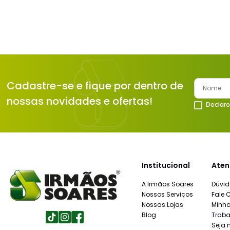
Cadastre-se e fique por dentro de
nossas novidades e ofertas!
Declaro
Institucional
Aten
A Irmãos Soares
Dúvid
Nossos Serviços
Fale 
Nossas Lojas
Minh
Blog
Traba
Seja 