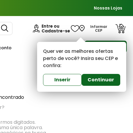
Nossas Lojas
Entre ou
Informar
Cadastre-se
CEP
Para Empresas
conto
Ofertas
Quer ver as melhores ofertas
perto de você? Insira seu CEP e
confira:
Mais recentes
Inserir
Continuar
ncontrado
r?
ermos digitados.
 uma única palavra.
 genéricos na busca.