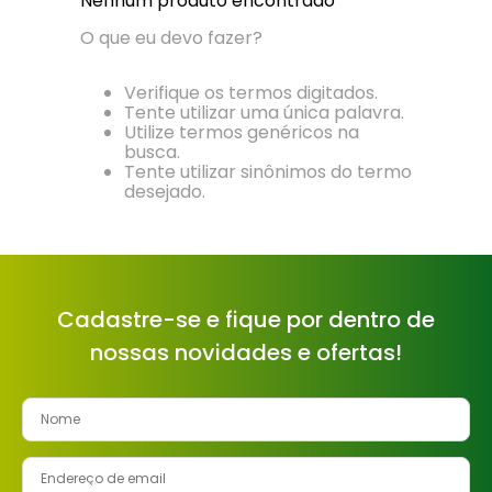
Nenhum produto encontrado
8
º
cimento
O que eu devo fazer?
9
º
vaso sanitário
Verifique os termos digitados.
10
º
torneira
Tente utilizar uma única palavra.
Utilize termos genéricos na
busca.
Tente utilizar sinônimos do termo
desejado.
Cadastre-se e fique por dentro de
nossas novidades e ofertas!