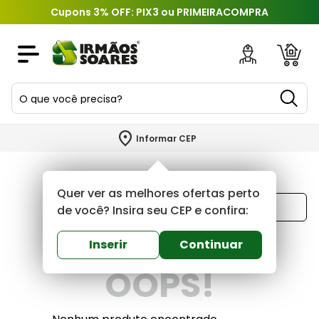
Cupons 3% OFF: PIX3 ou PRIMEIRACOMPRA
O que você precisa?
TERMOS MAIS BUSCADOS
Informar CEP
1
º
piso
2
º
porcelanato
Quer ver as melhores ofertas perto
Ordenar por
3
º
porta
de você? Insira seu CEP e confira:
Mais recentes
4
º
revestimento
Inserir
Continuar
5
º
telha
OOPS!
6
º
argamassa
7
º
tinta