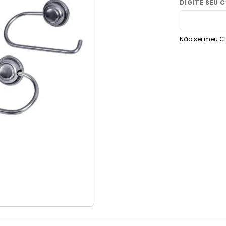
9
º
vaso sanitário
10
º
janela
Não sei meu C