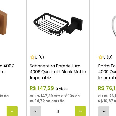
0
(0)
0
(0)
xo 4007
Saboneteira Parede Luxo
Porta To
tte
4006 Quadratt Black Matte
4009 Qu
Imperatriz
Imperatr
R$
147
,
29
R$
76
,
9
x de
ou
R$ 147,29
em até
10
x de
ou
R$ 76,
R$ 14,72
no cartão
R$ 10,87
n