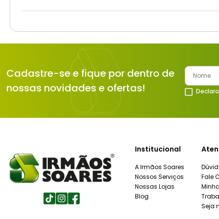
Cadastre-se e fique por dentro de
nossas novidades e ofertas!
Declaro
Institucional
Aten
A Irmãos Soares
Dúvid
Nossos Serviços
Fale 
Nossas Lojas
Minh
Blog
Traba
Seja 