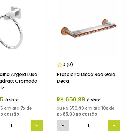
0
(0)
alha Argola Luxo
Prateleira Disco Red Gold
adratt Cromado
Deca
iz
15
R$
650
,
99
15
em até
7
x de
ou
R$ 650,99
em até
10
x de
o cartão
R$ 65,09
no cartão