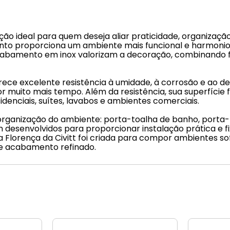
olução ideal para quem deseja aliar praticidade, organiza
onjunto proporciona um ambiente mais funcional e harmoni
abamento em inox valorizam a decoração, combinando fa
ferece excelente resistência à umidade, à corrosão e ao 
muito mais tempo. Além da resistência, sua superfície f
denciais, suítes, lavabos e ambientes comerciais.
 organização do ambiente: porta-toalha de banho, porta-
am desenvolvidos para proporcionar instalação prática e
nha Florença da Civitt foi criada para compor ambientes 
 e acabamento refinado.