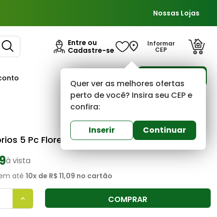
Nossas Lojas
Entre ou
Informar
Cadastre-se
CEP
Para Empresas
conto
Ofertas
Quer ver as melhores ofertas
perto de você? Insira seu CEP e
confira:
Civitt
0
(0)
Inserir
Continuar
rios 5 Pc Florença Inox Civit
99
à vista
em até
10
x de
R$ 11,09
no cartão
COMPRAR