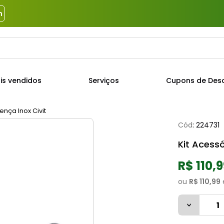
m
a?
TERMOS MAIS BUSCADOS
is vendidos
Serviços
Cupons de Des
1
º
piso
2
º
porcelanato
ença Inox Civit
Cód
:
224731
3
º
porta
Kit Acessó
4
º
revestimento
5
º
argamassa
R$ 110,
6
º
telha
ou
R$ 110,99
7
º
cimento
8
º
tinta