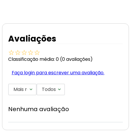
Avaliações
☆
☆
☆
☆
☆
Classificação média: 0
(0 avaliações)
Faça login para escrever uma avaliação.
Mais recentes
Todos
Nenhuma avaliação