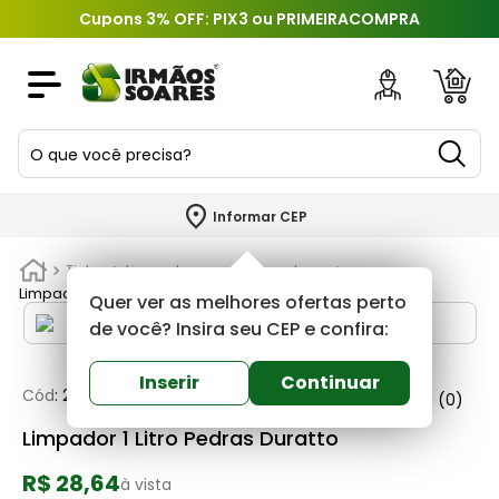
Cupons 3% OFF: PIX3 ou PRIMEIRACOMPRA
O que você precisa?
TERMOS MAIS BUSCADOS
Informar CEP
1
º
piso
Tintas
Limpadores e removedores
2
º
porcelanato
Limpador 1 Litro Pedras Duratto
Quer ver as melhores ofertas perto
3
º
porta
de você? Insira seu CEP e confira:
4
º
revestimento
Inserir
Continuar
Cód
:
231894
Duratto
0
(0)
5
º
argamassa
Limpador 1 Litro Pedras Duratto
6
º
telha
R$ 28,64
7
º
tinta
à vista