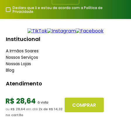
Declaro que li e estou de acordo com a Política de
Privacidade.
Institucional
A Irmãos Soares
Nossos Serviços
Nossas Lojas
Blog
Atendimento
Dúvidas Frequentes
R$
28
,
64
Fale Conosco
COMPRAR
Minha Conta
ou
R$ 28,64
em até
2
x de
R$ 14,32
Trabalhe conosco
no cartão
Seja nosso fornecedor