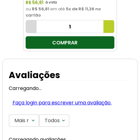
R$
56
,
81
ou
R$ 56,81
em até
5
x de
R$ 11,36
no
cartão
COMPRAR
Avaliações
Carregando…
Faça login para escrever uma avaliação.
Mais recentes
Todos
Carregando avaliações…