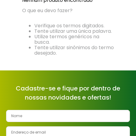
Nenhum produto encontrado
8
º
cimento
O que eu devo fazer?
9
º
vaso sanitário
Verifique os termos digitados.
10
º
torneira
Tente utilizar uma única palavra.
Utilize termos genéricos na
busca.
Tente utilizar sinônimos do termo
desejado.
Cadastre-se e fique por dentro de
nossas novidades e ofertas!