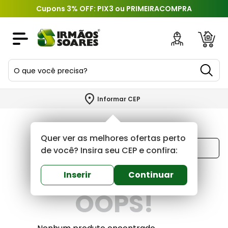
Cupons 3% OFF: PIX3 ou PRIMEIRACOMPRA
O que você precisa?
TERMOS MAIS BUSCADOS
Informar CEP
1
º
piso
2
º
porcelanato
Quer ver as melhores ofertas perto
Ordenar por
3
º
porta
de você? Insira seu CEP e confira:
Mais recentes
4
º
revestimento
Inserir
Continuar
5
º
telha
OOPS!
6
º
argamassa
7
º
tinta