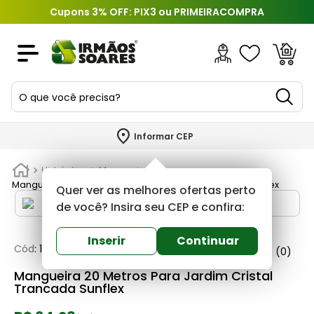
Cupons 3% OFF: PIX3 ou PRIMEIRACOMPRA
O que você precisa?
TERMOS MAIS BUSCADOS
Informar CEP
1
º
piso
Hidráulica
Mangueiras
2
º
porcelanato
Mangueira 20 Metros Para Jardim Cristal Trancada Sunflex
Quer ver as melhores ofertas perto
3
º
porta
de você? Insira seu CEP e confira:
4
º
revestimento
Inserir
Continuar
Cód
:
102539
Sunflex
0
(0)
5
º
argamassa
Mangueira 20 Metros Para Jardim Cristal
6
º
telha
Trancada Sunflex
7
º
tinta