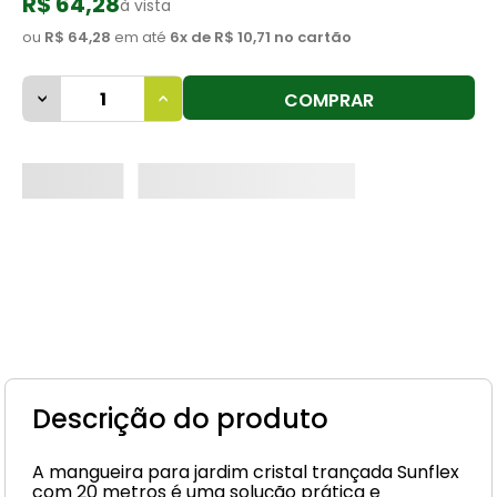
R$ 64,28
à vista
8
º
cimento
ou
R$ 64,28
em até
6
x de
R$ 10,71
no cartão
9
º
vaso sanitário
COMPRAR
10
º
janela
Descrição do produto
A mangueira para jardim cristal trançada Sunflex
com 20 metros é uma solução prática e