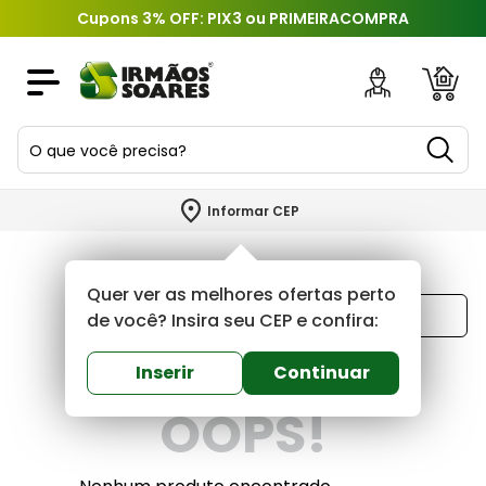
Cupons 3% OFF: PIX3 ou PRIMEIRACOMPRA
O que você precisa?
TERMOS MAIS BUSCADOS
Informar CEP
1
º
piso
2
º
porcelanato
Quer ver as melhores ofertas perto
Ordenar por
3
º
porta
de você? Insira seu CEP e confira:
Mais recentes
4
º
revestimento
Inserir
Continuar
5
º
argamassa
OOPS!
6
º
telha
7
º
tinta