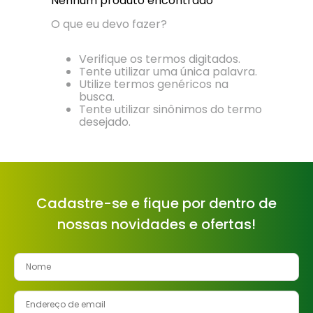
Nenhum produto encontrado
8
º
cimento
O que eu devo fazer?
9
º
torneira
Verifique os termos digitados.
10
º
vaso sanitário
Tente utilizar uma única palavra.
Utilize termos genéricos na
busca.
Tente utilizar sinônimos do termo
desejado.
Cadastre-se e fique por dentro de
nossas novidades e ofertas!