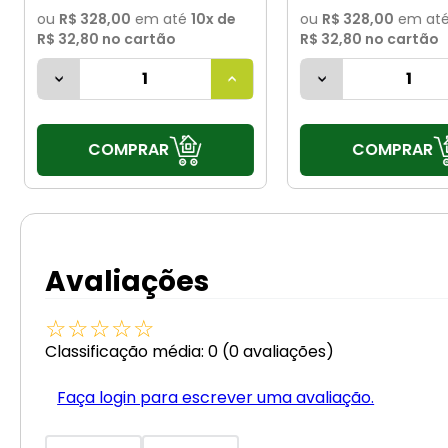
ou
R$ 328,00
em até
10
x de
ou
R$ 328,00
em at
R$ 32,80
no cartão
R$ 32,80
no cartão
COMPRAR
COMPRAR
Avaliações
☆
☆
☆
☆
☆
Classificação média: 0
(0 avaliações)
Faça login para escrever uma avaliação.