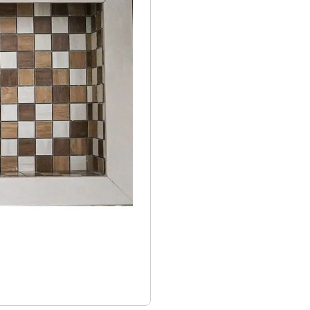
9
º
vaso sanitário
10
º
janela