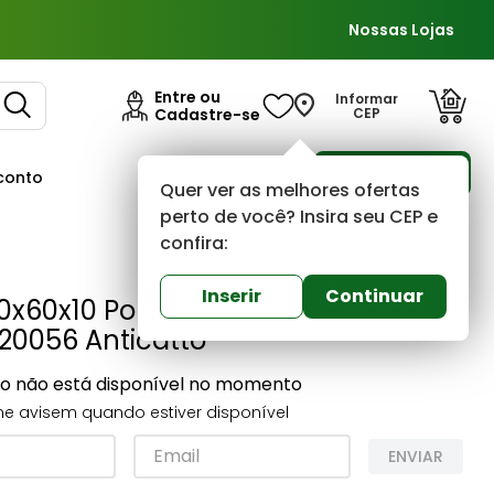
Nossas Lojas
Entre ou
Informar
Cadastre-se
CEP
Para Empresas
conto
Ofertas
Quer ver as melhores ofertas
perto de você? Insira seu CEP e
confira:
Inserir
Continuar
0x60x10 Porcelanato com Mosaico
20056 Anticatto
to não está disponível no momento
e avisem quando estiver disponível
ENVIAR