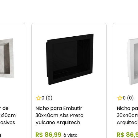
0
(0)
0
(0)
r de
Nicho para Embutir
Nicho pa
3x10cm
30x40cm Abs Preto
30x40cm
rasivos
Vulcano Arquitech
Arquitec
R$
86
,
99
R$
86
,