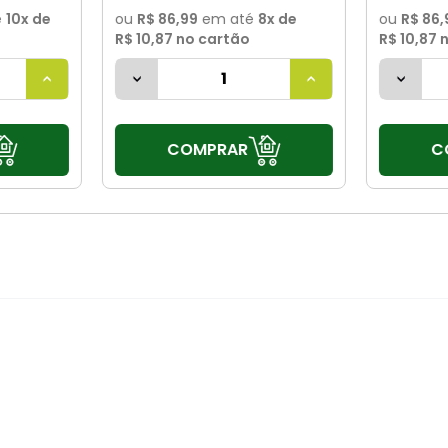
é
10
x de
ou
R$ 86,99
em até
8
x de
ou
R$ 86,
R$ 10,87
no cartão
R$ 10,87
n
COMPRAR
C