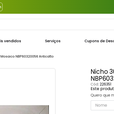
m
a?
TERMOS MAIS BUSCADOS
is vendidos
Serviços
Cupons de Des
1
º
piso
2
º
porcelanato
 Mosaico NBP60320056 Anticatto
3
º
porta
Nicho 3
4
º
revestimento
NBP603
5
º
argamassa
Cód
:
226351
Este produ
6
º
telha
Quero que m
7
º
tinta
8
º
cimento