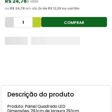
R$ 24,78
à vista
8
º
cimento
ou
R$ 24,78
em até
2
x de
R$ 12,39
no cartão
9
º
vaso sanitário
COMPRAR
10
º
torneira
Descrição do produto
Produto: Painel Quadrado LED
Dimensões: 29.1cm de largura 29.1cm