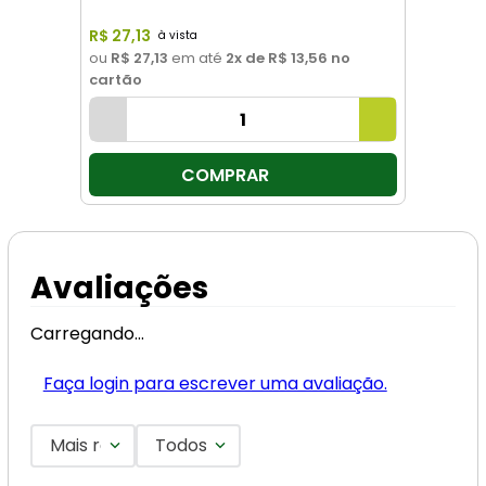
R$
27
,
13
ou
R$ 27,13
em até
2
x de
R$ 13,56
no
cartão
COMPRAR
Avaliações
Carregando…
Faça login para escrever uma avaliação.
Mais recentes
Todos