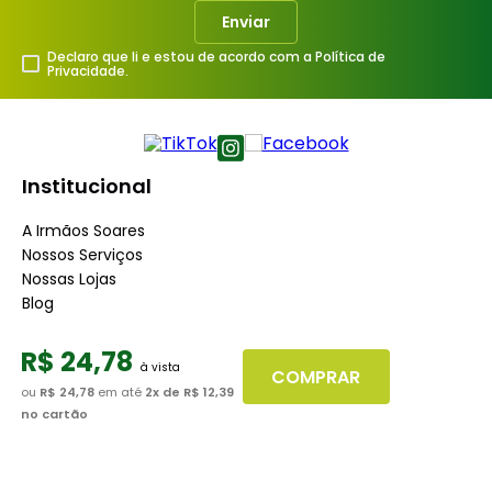
Enviar
Declaro que li e estou de acordo com a Política de
Privacidade.
Institucional
A Irmãos Soares
Nossos Serviços
Nossas Lojas
Blog
Atendimento
R$
24
,
78
COMPRAR
ou
R$ 24,78
em até
2
x de
R$ 12,39
Dúvidas Frequentes
no cartão
Fale Conosco
Minha Conta
Trabalhe conosco