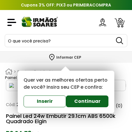
Cupons 3% OFF: PIX3 ou PRIMEIRACOMPRA
O que você precisa?
TERMOS MAIS BUSCADOS
Informar CEP
1
º
piso
Iluminação
Led
2
º
porcelanato
Painel Led 24w Embutir 29.1cm ABS 6500k Quadrado Elgin
Quer ver as melhores ofertas perto
3
º
porta
de você? Insira seu CEP e confira:
4
º
revestimento
Inserir
Continuar
Cód
:
262455
Elgin
0
(0)
5
º
telha
Painel Led 24w Embutir 29.1cm ABS 6500k
6
º
argamassa
Quadrado Elgin
7
º
tinta