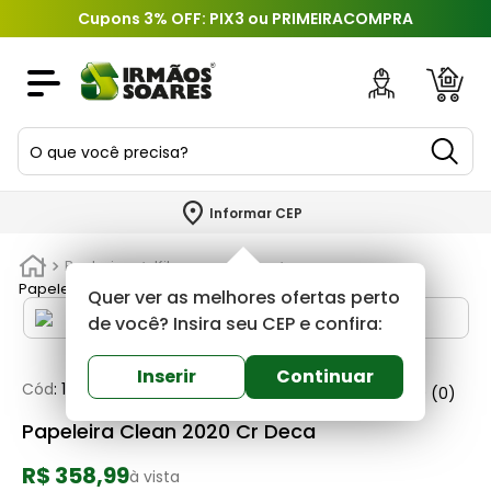
Cupons 3% OFF: PIX3 ou PRIMEIRACOMPRA
O que você precisa?
TERMOS MAIS BUSCADOS
Informar CEP
1
º
piso
Banheiros
Kits e acessorios
2
º
porcelanato
Papeleira Clean 2020 Cr Deca
Quer ver as melhores ofertas perto
3
º
porta
de você? Insira seu CEP e confira:
4
º
revestimento
Inserir
Continuar
Cód
:
171700
Deca
0
(0)
5
º
telha
Papeleira Clean 2020 Cr Deca
6
º
argamassa
R$ 358,99
7
º
tinta
à vista