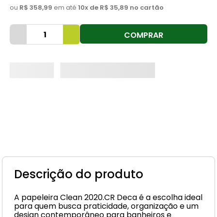
ou
R$ 358,99
em até
10
x de
R$ 35,89
no cartão
8
º
cimento
9
º
vaso sanitário
COMPRAR
10
º
torneira
Descrição do produto
A papeleira Clean 2020.CR Deca é a escolha ideal
para quem busca praticidade, organização e um
design contemporâneo para banheiros e