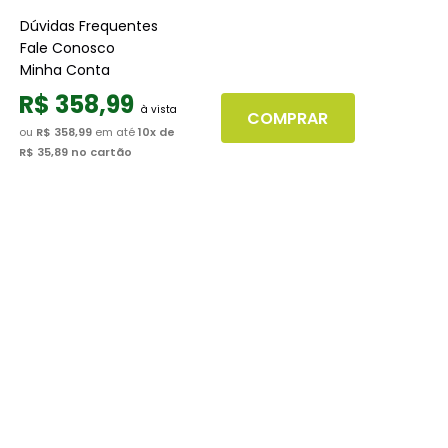
Dúvidas Frequentes
Fale Conosco
Minha Conta
Trabalhe conosco
R$
358
,
99
Seja nosso fornecedor
COMPRAR
ou
R$ 358,99
em até
10
x de
R$ 35,89
no cartão
Dúvidas
Políticas de Trocas
Políticas de Pagamento
Políticas de Entrega
Políticas de Privacidade
Políticas de Cookies
Boleto
Segunda via de boletos
Formas de pagamento