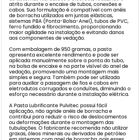
atrito durante o encaixe de tubos, conexões e
cabos. Sua formulação é compatível com anéis
de borracha utilizados em juntas elásticas,
sistemas PBA (Ponta-Bolsa-Anel), tubos de PVC,
ferro fundido e fibrocimento, proporcionando
maior agilidade na instalação e evitando danos
aos componentes de vedação.
Com embalagem de 950 gramas, a pasta
apresenta excelente rendimento e pode ser
aplicada manualmente sobre a ponta do tubo,
na bolsa de encaixe e na parte visível do anel de
vedação, promovendo uma montagem mais
simples e segura. Também pode ser utilizada
para auxiliar a passagem de fios e cabos em
eletrodutos corrugados e conduítes, diminuindo o
esforço necessário durante a instalação elétrica.
A Pasta Lubrificante Pulvitec possui fácil
aplicação, não agride anéis de borracha e
contribui para reduzir o risco de deslocamentos
ou deformações durante a montagem das
tubulações. O fabricante recomenda não utilizar
graxas, óleos minerais ou derivados de petróleo
em sistemas com anel de borracha, pois esses