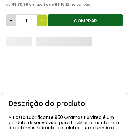
ou
R$ 30,38
em até
3
x de
R$ 10,12
no cartão
8
º
cimento
9
º
vaso sanitário
COMPRAR
10
º
janela
Descrição do produto
A Pasta Lubrificante 950 Gramas Pulvitec é um
produto desenvolvido para facilitar a montagem
de sistemas hidráulicos e elétricos, reduzindo o