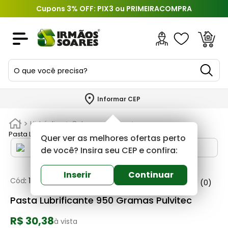
Cupons 3% OFF: PIX3 ou PRIMEIRACOMPRA
O que você precisa?
TERMOS MAIS BUSCADOS
Informar CEP
1
º
piso
Hidráulica
Colas e adesivos
2
º
porcelanato
Pasta Lubrificante 950 Gramas Pulvitec
Quer ver as melhores ofertas perto
3
º
porta
de você? Insira seu CEP e confira:
4
º
revestimento
Inserir
Continuar
Cód
:
140120
Pulvitec
0
(0)
5
º
argamassa
Pasta Lubrificante 950 Gramas Pulvitec
6
º
telha
R$ 30,38
7
º
tinta
à vista