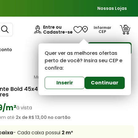
Nossas Lojas
Entre ou
Informar
Cadastre-se
CEP
Para Empresas
conto
Ofertas
Quer ver as melhores ofertas
perto de você? Insira seu CEP e
confira:
Marcela gres
0
(0)
Inserir
Continuar
hante Bold 45x45 Gramado HD Granilhado Extra
res
9
/m²
à vista
em até
2
x de
R$ 13,00
no cartão
caixa
- Cada caixa possui
2
m²