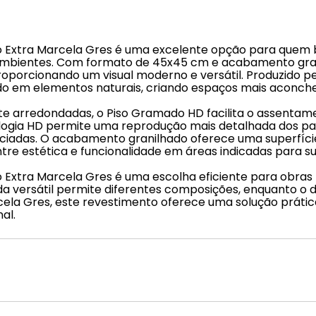
do Extra Marcela Gres é uma excelente opção para quem
tes ambientes. Com formato de 45x45 cm e acabamento g
proporcionando um visual moderno e versátil. Produzido p
do em elementos naturais, criando espaços mais aconche
 arredondadas, o Piso Gramado HD facilita o assentame
ologia HD permite uma reprodução mais detalhada dos pad
ciadas. O acabamento granilhado oferece uma superfíci
tre estética e funcionalidade em áreas indicadas para su
 Extra Marcela Gres é uma escolha eficiente para obras 
da versátil permite diferentes composições, enquanto o 
cela Gres, este revestimento oferece uma solução prátic
al.