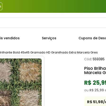
m
a?
TERMOS MAIS BUSCADOS
is vendidos
Serviços
Cupons de Des
1
º
piso
2
º
porcelanato
Brilhante Bold 45x45 Gramado HD Granilhado Extra Marcela Gres
Cód
:
559385
3
º
porta
Piso Bril
4
º
revestimento
Marcela G
5
º
argamassa
R$ 25,9
6
º
telha
ou
R$ 25,99
7
º
tinta
8
º
cimento
R$ 51,98
/