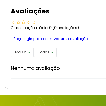
Avaliações
☆
☆
☆
☆
☆
Classificação média: 0
(0 avaliações)
Faça login para escrever uma avaliação.
Mais recentes
Todos
Nenhuma avaliação