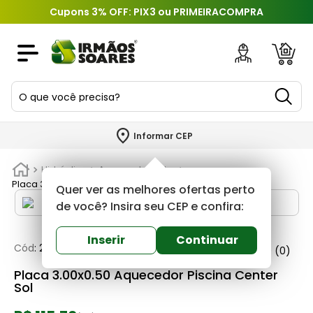
Cupons 3% OFF: PIX3 ou PRIMEIRACOMPRA
O que você precisa?
TERMOS MAIS BUSCADOS
Informar CEP
1
º
piso
Hidráulica
Aquecedor solar
2
º
porcelanato
Placa 3.00x0.50 Aquecedor Piscina Center Sol
Quer ver as melhores ofertas perto
3
º
porta
de você? Insira seu CEP e confira:
4
º
revestimento
Inserir
Continuar
Cód
:
278025
Center sol
0
(0)
5
º
telha
Placa 3.00x0.50 Aquecedor Piscina Center
6
º
argamassa
Sol
7
º
tinta