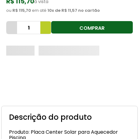
R$ 115,70
à vista
8
º
cimento
ou
R$ 115,70
em até
10
x de
R$ 11,57
no cartão
9
º
vaso sanitário
COMPRAR
10
º
torneira
Descrição do produto
Produto: Placa Center Solar para Aquecedor
Piscina