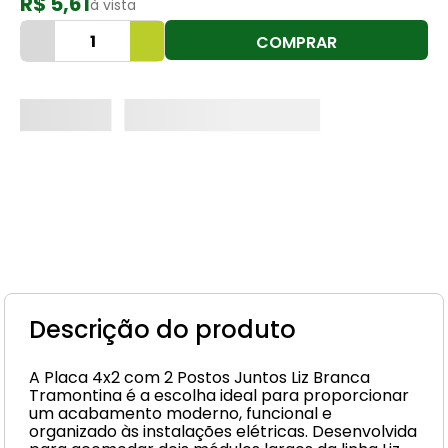
R$ 5,61
à vista
8
º
cimento
COMPRAR
9
º
vaso sanitário
10
º
torneira
Descrição do produto
A Placa 4x2 com 2 Postos Juntos Liz Branca
Tramontina é a escolha ideal para proporcionar
um acabamento moderno, funcional e
organizado às instalações elétricas. Desenvolvida