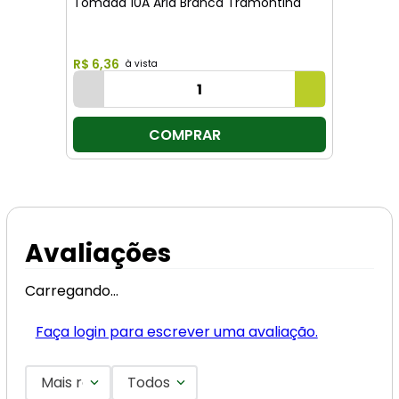
Tomada 10A Aria Branca Tramontina
R$
6
,
36
COMPRAR
Avaliações
Carregando…
Faça login para escrever uma avaliação.
Mais recentes
Todos