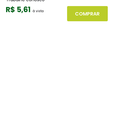
Seja nosso fornecedor
R$
5
,
61
COMPRAR
Dúvidas
Políticas de Trocas
Políticas de Pagamento
Políticas de Entrega
Políticas de Privacidade
Políticas de Cookies
Boleto
Segunda via de boletos
Formas de pagamento
Segurança