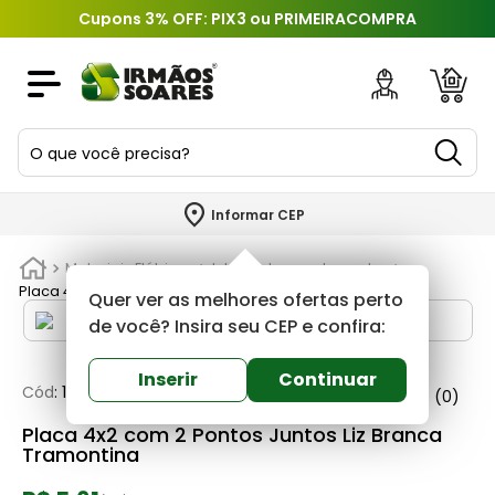
Cupons 3% OFF: PIX3 ou PRIMEIRACOMPRA
O que você precisa?
TERMOS MAIS BUSCADOS
Informar CEP
1
º
piso
Materiais Elétricos
Interruptores e tomadas
2
º
porcelanato
Placa 4x2 com 2 Pontos Juntos Liz Branca Tramontina
Quer ver as melhores ofertas perto
3
º
porta
de você? Insira seu CEP e confira:
4
º
revestimento
Inserir
Continuar
Cód
:
187160
Tramontina
0
(0)
5
º
telha
Placa 4x2 com 2 Pontos Juntos Liz Branca
6
º
argamassa
Tramontina
7
º
tinta