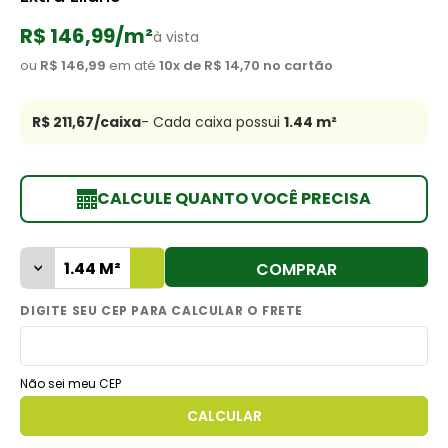
8
º
cimento
R$ 146,99
/m²
à vista
9
º
torneira
ou
R$ 146,99
em até
10
x de
R$ 14,70
no cartão
10
º
vaso sanitário
R$ 211,67
/caixa
- Cada caixa possui
1.44
m²
CALCULE QUANTO VOCÊ PRECISA
COMPRAR
Não sei meu CEP