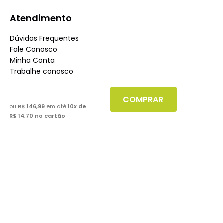
Atendimento
Dúvidas Frequentes
Fale Conosco
Minha Conta
Trabalhe conosco
Seja nosso fornecedor
COMPRAR
Dúvidas
ou
R$ 146,99
em até
10
x de
R$ 14,70
no cartão
Políticas de Trocas
Políticas de Pagamento
Políticas de Entrega
Políticas de Privacidade
Políticas de Cookies
Boleto
Segunda via de boletos