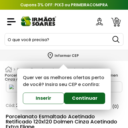
Cupons 3% OFF: PIX3 ou PRIMEIRACOMPRA
O que você precisa?
TERMOS MAIS BUSCADOS
Informar CEP
1
º
piso
Pisos e Revestimentos
Porcelanatos
2
º
porcelanato
Porcelanato Esmaltado Acetinado Retificado 120x120 Dolmen
Quer ver as melhores ofertas perto
Cinza Acetinado Extra Eliane
3
º
porta
de você? Insira seu CEP e confira:
4
º
revestimento
Inserir
Continuar
5
º
telha
Cód
:
237590
Eliane
0
(0)
6
º
argamassa
Porcelanato Esmaltado Acetinado
Retificado 120x120 Dolmen Cinza Acetinado
7
º
tinta
Extra Eliane