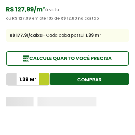
8
º
cimento
R$ 127,99
/m²
à vista
9
º
vaso sanitário
ou
R$ 127,99
em até
10
x de
R$ 12,80
no cartão
10
º
torneira
R$ 177,91
/caixa
- Cada caixa possui
1.39
m²
CALCULE QUANTO VOCÊ PRECISA
COMPRAR