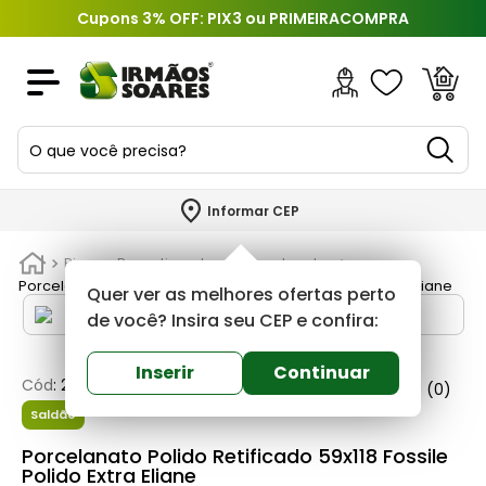
Cupons 3% OFF: PIX3 ou PRIMEIRACOMPRA
O que você precisa?
TERMOS MAIS BUSCADOS
Informar CEP
1
º
piso
Pisos e Revestimentos
Porcelanatos
2
º
porcelanato
Porcelanato Polido Retificado 59x118 Fossile Polido Extra Eliane
Quer ver as melhores ofertas perto
3
º
porta
de você? Insira seu CEP e confira:
4
º
revestimento
Inserir
Continuar
Cód
:
237647
Eliane
0
(0)
5
º
telha
Saldão
6
º
argamassa
Porcelanato Polido Retificado 59x118 Fossile
7
º
tinta
Polido Extra Eliane