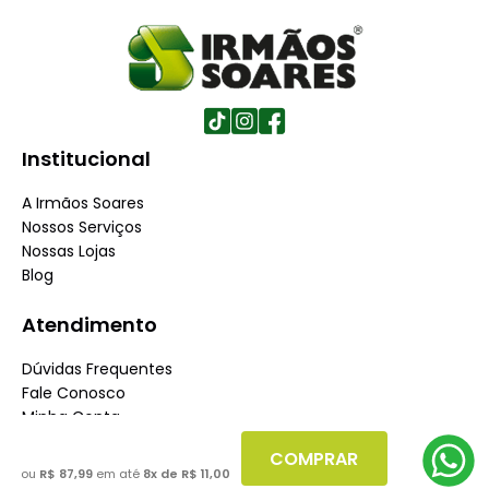
Institucional
A Irmãos Soares
Nossos Serviços
Nossas Lojas
Blog
Atendimento
Dúvidas Frequentes
Fale Conosco
Minha Conta
Trabalhe conosco
COMPRAR
Seja nosso fornecedor
ou
R$ 87,99
em até
8
x de
R$ 11,00