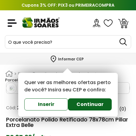
Cupons 3% OFF: PIX3 ou PRIMEIRACOMPRA
O que você precisa?
TERMOS MAIS BUSCADOS
Informar CEP
1
º
piso
Pisos e Revestimentos
Porcelanatos
2
º
porcelanato
Porcelanato Polido Retificado 78x78cm Pillar Extra Belle
Quer ver as melhores ofertas perto
3
º
porta
de você? Insira seu CEP e confira:
4
º
revestimento
Inserir
Continuar
Cód
:
285870
Belle porcelanato
0
(0)
5
º
argamassa
Porcelanato Polido Retificado 78x78cm Pillar
6
º
telha
Extra Belle
7
º
tinta