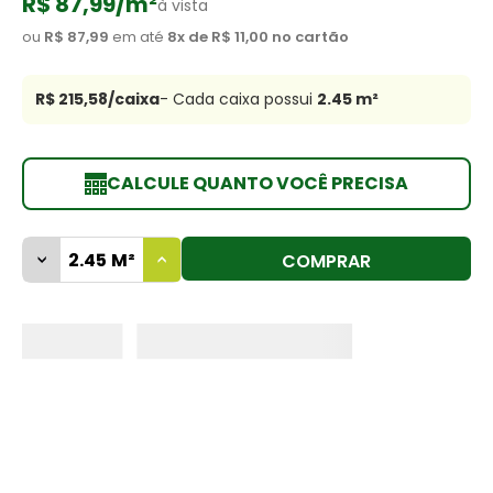
R$ 87,99
/m²
à vista
8
º
cimento
ou
R$ 87,99
em até
8
x de
R$ 11,00
no cartão
9
º
vaso sanitário
R$ 215,58
/caixa
- Cada caixa possui
2.45
m²
10
º
janela
CALCULE QUANTO VOCÊ PRECISA
COMPRAR