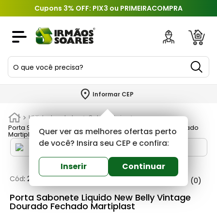
Cupons 3% OFF: PIX3 ou PRIMEIRACOMPRA
O que você precisa?
TERMOS MAIS BUSCADOS
Informar CEP
1
º
piso
Utilidades do Lar
Saboneteira
2
º
porcelanato
Porta Sabonete Liquido New Belly Vintage Dourado Fechado
Quer ver as melhores ofertas perto
Martiplast
3
º
porta
de você? Insira seu CEP e confira:
4
º
revestimento
Inserir
Continuar
5
º
telha
Cód
:
232270
Martiplast
0
(0)
6
º
argamassa
Porta Sabonete Liquido New Belly Vintage
Dourado Fechado Martiplast
7
º
tinta