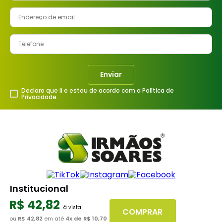
Enviar
Declaro que li e estou de acordo com a Política de
Privacidade.
Institucional
R$
42
,
82
A Irmãos Soares
COMPRAR
Nossos Serviços
ou
R$ 42,82
em até
4
x de
R$ 10,70