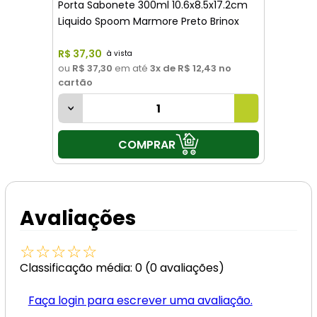
Porta Sabonete 300ml 10.6x8.5x17.2cm
Liquido Spoom Marmore Preto Brinox
R$
37
,
30
ou
R$ 37,30
em até
3
x de
R$ 12,43
no
cartão
COMPRAR
Avaliações
☆
☆
☆
☆
☆
Classificação média: 0
(0 avaliações)
Faça login para escrever uma avaliação.