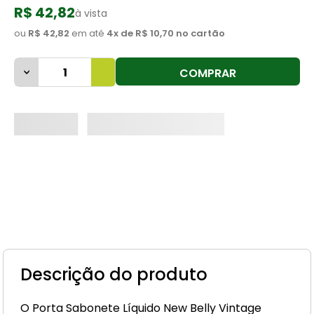
R$ 42,82
à vista
8
º
cimento
ou
R$ 42,82
em até
4
x de
R$ 10,70
no cartão
9
º
torneira
10
º
vaso sanitário
COMPRAR
Descrição do produto
O Porta Sabonete Líquido New Belly Vintage