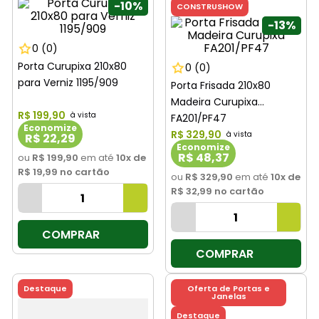
-
10%
CONSTRUSHOW
-
13%
0
(0)
Porta Curupixa 210x80
0
(0)
para Verniz 1195/909
Porta Frisada 210x80
Madeira Curupixa
R$
199
,
90
FA201/PF47
Economize
R$
329
,
90
R$ 22,29
Economize
R$ 48,37
ou
R$ 199,90
em até
10
x de
R$ 19,99
no cartão
ou
R$ 329,90
em até
10
x de
R$ 32,99
no cartão
COMPRAR
COMPRAR
Destaque
Oferta de Portas e
Janelas
Destaque