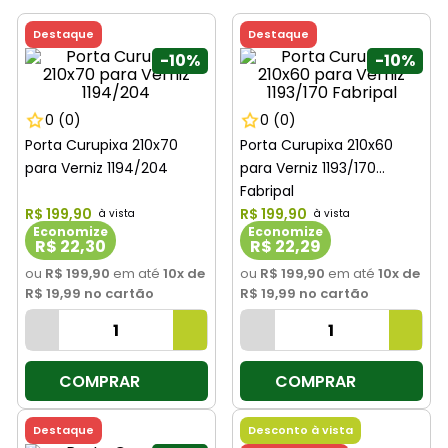
8
º
cimento
Destaque
Destaque
9
º
torneira
-
10%
-
10%
10
º
vaso sanitário
0
(0)
0
(0)
Porta Curupixa 210x70
Porta Curupixa 210x60
para Verniz 1194/204
para Verniz 1193/170
Fabripal
R$
199
,
90
R$
199
,
90
Economize
Economize
R$ 22,30
R$ 22,29
ou
R$ 199,90
em até
10
x de
ou
R$ 199,90
em até
10
x de
R$ 19,99
no cartão
R$ 19,99
no cartão
COMPRAR
COMPRAR
Destaque
Desconto à vista