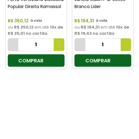
Popular Direita Ramassol
Branca Lider
R$
350
,
12
R$
194
,
31
ou
R$ 350,12
em até
10
x de
ou
R$ 194,31
em até
10
x de
R$ 35,01
no cartão
R$ 19,43
no cartão
COMPRAR
COMPRAR