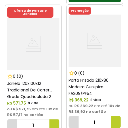
Oferta de Portas e
Promoção
Janelas
0
(0)
0
(0)
Porta Frisada 210x80
Janela 120x100x12
Madeira Curupixa
Tradicional De Correr
FA209/PF54
Grade Quadriculada 2
R$
369
,
22
Folhas Branca Haiala
R$
571
,
75
ou
R$ 369,22
em até
10
x de
ou
R$ 571,75
em até
10
x de
R$ 36,92
no cartão
R$ 57,17
no cartão