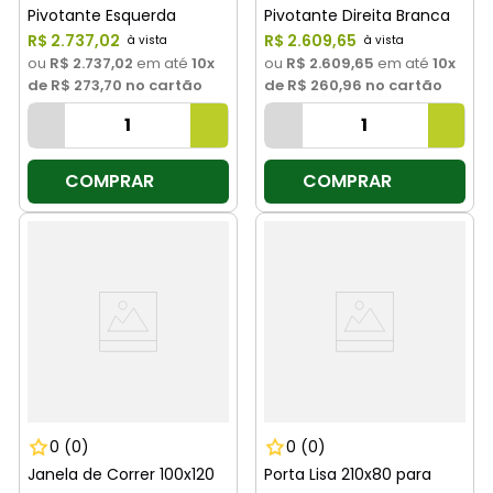
Pivotante Esquerda
Pivotante Direita Branca
Branca Haiala
R$
2
.
737
,
02
Haiala
R$
2
.
609
,
65
ou
R$ 2.737,02
em até
10
x
ou
R$ 2.609,65
em até
10
x
de
R$ 273,70
no cartão
de
R$ 260,96
no cartão
COMPRAR
COMPRAR
0
(0)
0
(0)
Janela de Correr 100x120
Porta Lisa 210x80 para