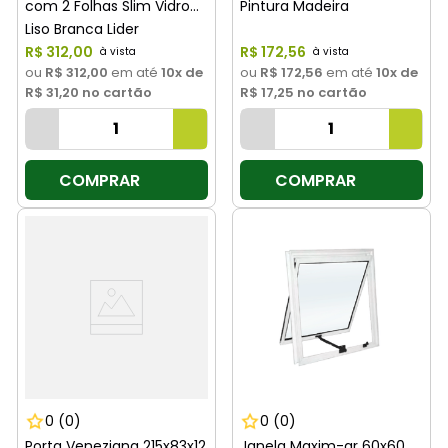
com 2 Folhas Slim Vidro
Pintura Madeira
Liso Branca Lider
R$
312
,
00
R$
172
,
56
ou
R$ 312,00
em até
10
x de
ou
R$ 172,56
em até
10
x de
R$ 31,20
no cartão
R$ 17,25
no cartão
COMPRAR
COMPRAR
0
(0)
0
(0)
Porta Veneziana 215x83x12
Janela Maxim-ar 60x60