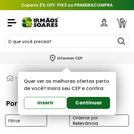
Cupons 3% OFF: PIX3 ou PRIMEIRACOMPRA
O que você precisa?
TERMOS MAIS BUSCADOS
Informar CEP
1
º
piso
2
º
Portas e Janelas
porcelanato
Quer ver as melhores ofertas perto
3
º
porta
de você? Insira seu CEP e confira:
4
º
revestimento
Portas e Janelas
Inserir
Continuar
5
º
argamassa
Ordenar por
6
º
telha
Filtrar
Relevância
7
º
tinta