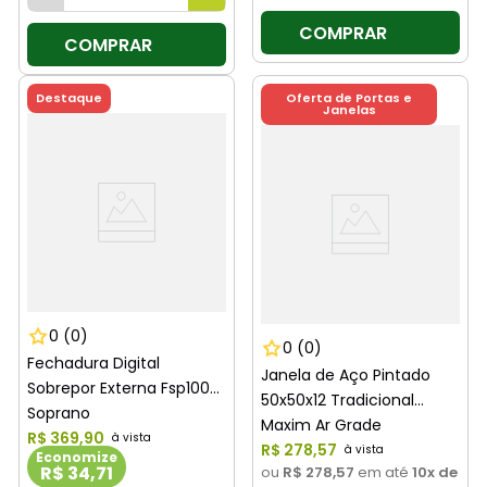
COMPRAR
COMPRAR
Destaque
Oferta de Portas e
Janelas
0
(0)
0
(0)
Fechadura Digital
Janela de Aço Pintado
Sobrepor Externa Fsp100
50x50x12 Tradicional
Soprano
Maxim Ar Grade
R$
369
,
90
Quadriculada Branca
R$
278
,
57
Economize
R$ 34,71
ou
R$ 278,57
em até
10
x de
Haiala