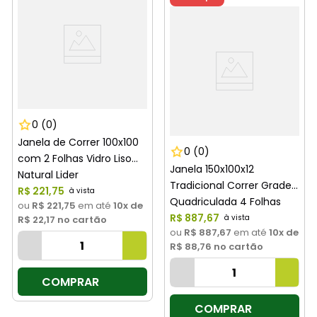
0
(0)
Janela de Correr 100x100
0
(0)
com 2 Folhas Vidro Liso
Janela 150x100x12
Natural Lider
Tradicional Correr Grade
R$
221
,
75
Quadriculada 4 Folhas
ou
R$ 221,75
em até
10
x de
Branca Haiala
R$
887
,
67
R$ 22,17
no cartão
ou
R$ 887,67
em até
10
x de
R$ 88,76
no cartão
COMPRAR
COMPRAR