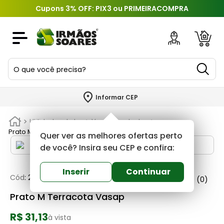
Cupons 3% OFF: PIX3 ou PRIMEIRACOMPRA
O que você precisa?
TERMOS MAIS BUSCADOS
Informar CEP
1
º
piso
Utilidades do Lar
Vasos de plantas
2
º
porcelanato
Prato M Terracota Vasap
Quer ver as melhores ofertas perto
3
º
porta
de você? Insira seu CEP e confira:
4
º
revestimento
Inserir
Continuar
Cód
:
238333
Vasap
0
(0)
5
º
telha
Prato M Terracota Vasap
6
º
argamassa
R$ 31,13
7
º
tinta
à vista