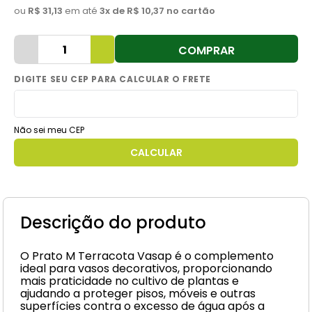
ou
R$ 31,13
em até
3
x de
R$ 10,37
no cartão
8
º
cimento
9
º
vaso sanitário
COMPRAR
10
º
torneira
Não sei meu CEP
Descrição do produto
O Prato M Terracota Vasap é o complemento
ideal para vasos decorativos, proporcionando
mais praticidade no cultivo de plantas e
ajudando a proteger pisos, móveis e outras
superfícies contra o excesso de água após a