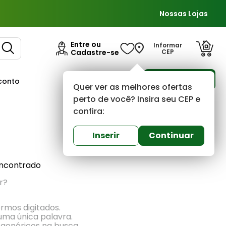
Nossas Lojas
Entre ou
Informar
Cadastre-se
CEP
Para Empresas
conto
Ofertas
Quer ver as melhores ofertas
perto de você? Insira seu CEP e
confira:
Mais recentes
Inserir
Continuar
ncontrado
r?
ermos digitados.
 uma única palavra.
 genéricos na busca.