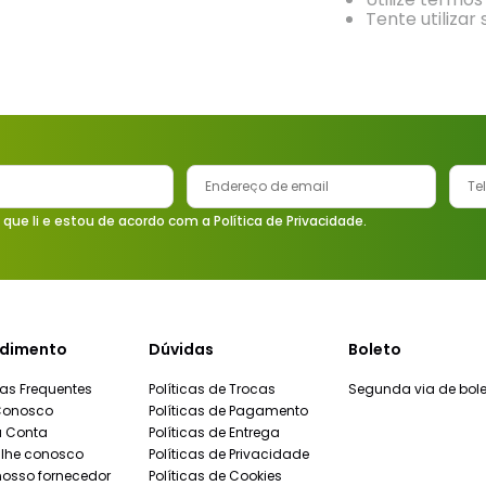
9
º
vaso sanitário
Tente utilizar
10
º
janela
 que li e estou de acordo com a Política de Privacidade.
dimento
Dúvidas
Boleto
as Frequentes
Políticas de Trocas
Segunda via de bole
Conosco
Políticas de Pagamento
a Conta
Políticas de Entrega
lhe conosco
Políticas de Privacidade
nosso fornecedor
Políticas de Cookies