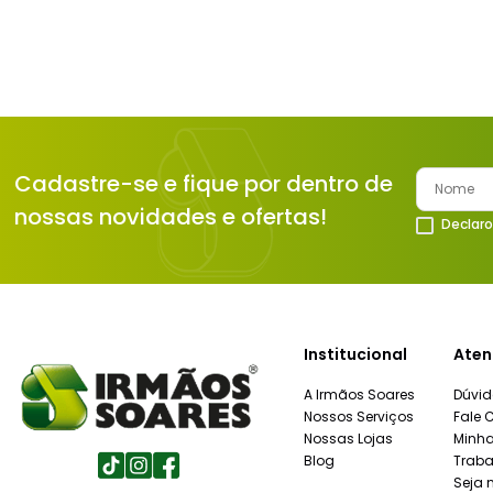
Cadastre-se e fique por dentro de
nossas novidades e ofertas!
Declaro
Institucional
Aten
A Irmãos Soares
Dúvid
Nossos Serviços
Fale 
Nossas Lojas
Minh
Blog
Traba
Seja 