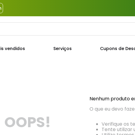
m
a?
TERMOS MAIS BUSCADOS
is vendidos
Serviços
Cupons de Des
1
º
piso
2
º
porcelanato
3
º
porta
4
º
revestimento
5
º
argamassa
Nenhum produto e
6
º
telha
O que eu devo faze
OOPS!
7
º
cimento
Verifique os t
8
º
tinta
Tente utilizar
Utilize termos