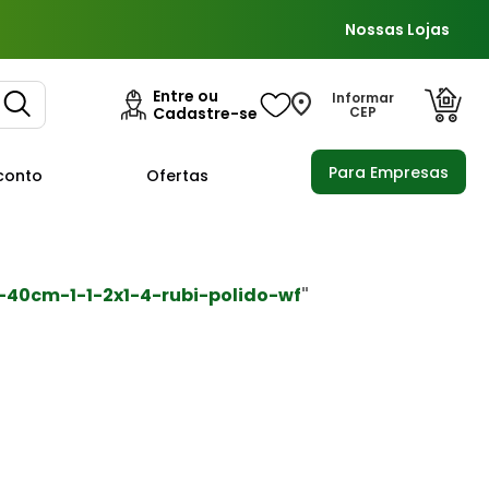
Nossas Lojas
Entre ou
Informar
Cadastre-se
CEP
Para Empresas
conto
Ofertas
-40cm-1-1-2x1-4-rubi-polido-wf
"