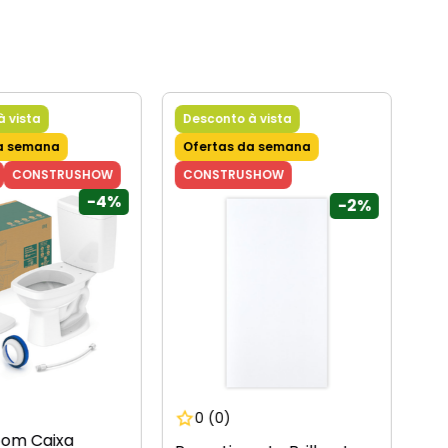
à vista
Desconto à vista
a semana
Ofertas da semana
CONSTRUSHOW
CONSTRUSHOW
-
4%
-
2%
0
(0)
com Caixa