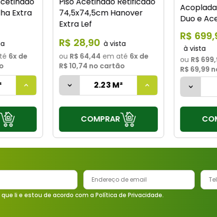
Acetinado
Piso Acetinado Retificado
Acoplada
ha Extra
74,5x74,5cm Hanover
Duo e Ace
Extra Lef
Branco Ce
R$
699
,
R$
28
,
90
té
6
x de
ou
R$ 64,44
em até
6
x de
ou
R$ 699
o
R$ 10,74
no cartão
R$ 69,99
n
COMPRAR
CO
 que li e estou de acordo com a Política de Privacidade.