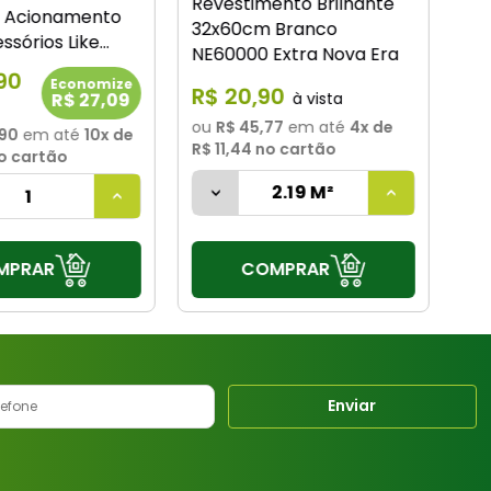
Revestimento Brilhante
 Acionamento
32x60cm Branco
ssórios Like
NE60000 Extra Nova Era
lite
90
Economize
R$
20
,
90
R$ 27,09
ou
R$ 45,77
em até
4
x de
,90
em até
10
x de
R$ 11,44
no cartão
o cartão
COMPRAR
MPRAR
Enviar