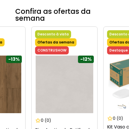
9
º
vaso sanitário
Confira as ofertas da
10
º
janela
semana
Desconto à vista
Desconto 
na
Ofertas da semana
Ofertas d
CONSTRUSHOW
Destaque
-
13%
-
12%
0
(0)
0
(0)
Kit Vaso 