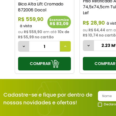
Piso Retificado 
Bica Alta Lift Cromado
74,5x74,5cm Tul
872006 Docol
Lef
R$
559
,
90
Economize
R$
28
,
90
R$ 83,09
ou
R$ 64,44
em a
ou
R$ 559,90
em até
10
x de
R$ 10,74
no cartã
R$ 55,99
no cartão
COMPRAR
COMPRAR
Cadastre-se e fique por dentro de
nossas novidades e ofertas!
Declaro