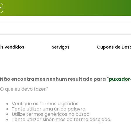
m
a?
TERMOS MAIS BUSCADOS
is vendidos
Serviços
Cupons de Des
1
º
piso
2
º
porcelanato
3
º
porta
Não encontramos nenhum resultado para "
puxador
4
º
revestimento
O que eu devo fazer?
5
º
argamassa
Verifique os termos digitados.
6
º
telha
Tente utilizar uma única palavra.
Utilize termos genéricos na busca.
7
º
cimento
Tente utilizar sinônimos do termo desejado.
8
º
tinta