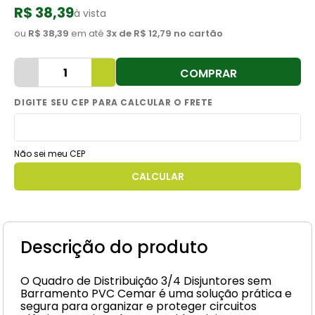
R$ 38,39
à vista
8
º
cimento
ou
R$ 38,39
em até
3
x de
R$ 12,79
no cartão
9
º
vaso sanitário
10
º
torneira
COMPRAR
Não sei meu CEP
Descrição do produto
O Quadro de Distribuição 3/4 Disjuntores sem
Barramento PVC Cemar é uma solução prática e
segura para organizar e proteger circuitos