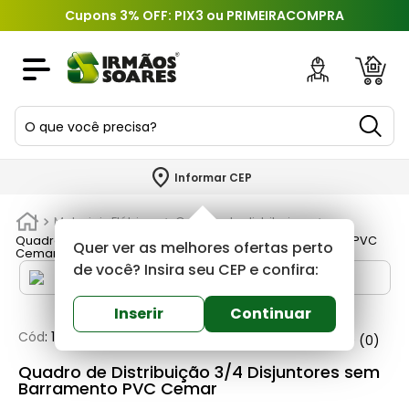
Cupons 3% OFF: PIX3 ou PRIMEIRACOMPRA
O que você precisa?
TERMOS MAIS BUSCADOS
Informar CEP
1
º
piso
Materiais Elétricos
Quadro de distribuicao
2
º
porcelanato
Quadro de Distribuição 3/4 Disjuntores sem Barramento PVC
Quer ver as melhores ofertas perto
Cemar
3
º
porta
de você? Insira seu CEP e confira:
4
º
revestimento
Inserir
Continuar
5
º
telha
Cód
:
190756
Force line
0
(0)
6
º
argamassa
Quadro de Distribuição 3/4 Disjuntores sem
Barramento PVC Cemar
7
º
tinta