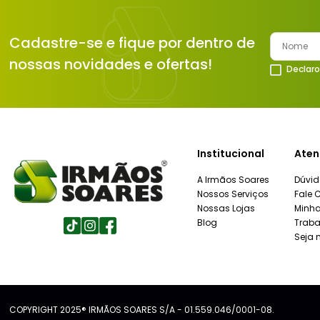
Cadastre-se e fique por dentro de
nossas novidades e ofertas!
Declaro
Institucional
Aten
A Irmãos Soares
Dúvid
Nossos Serviços
Fale 
Nossas Lojas
Minh
Blog
Traba
Seja 
COPYRIGHT 2025® IRMÃOS SOARES S/A - 01.559.046/0001-08.