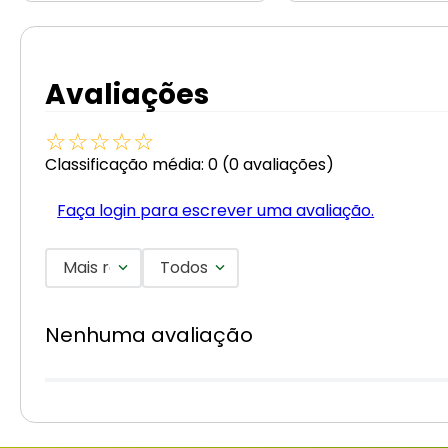
Avaliações
☆
☆
☆
☆
☆
Classificação média: 0
(0 avaliações)
Faça login para escrever uma avaliação.
Mais recentes
Todos
Nenhuma avaliação