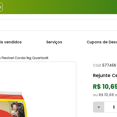
m
a?
TERMOS MAIS BUSCADOS
is vendidos
Serviços
Cupons de Des
1
º
piso
2
º
porcelanato
Flexível Corda 1kg Quartzolit
Cód
:
577456
3
º
porta
Rejunte Ce
4
º
revestimento
5
º
argamassa
R$ 10,6
6
º
telha
ou
R$ 10,69
e
7
º
tinta
8
º
cimento