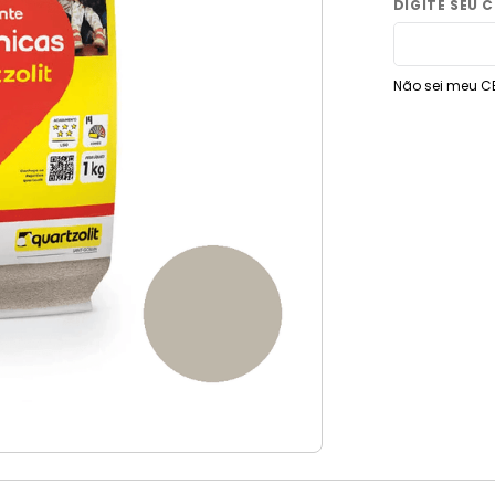
9
º
vaso sanitário
10
º
janela
Não sei meu C