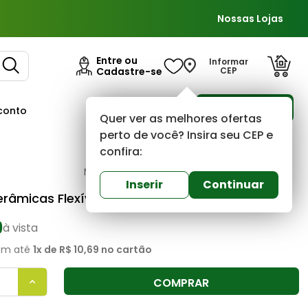
Nossas Lojas
Entre ou
Informar
Cadastre-se
CEP
Para Empresas
conto
Ofertas
Quer ver as melhores ofertas
perto de você? Insira seu CEP e
confira:
Quartzolit
0
(0)
Inserir
Continuar
râmicas Flexível Corda 1kg Quartzolit
9
à vista
m até
1
x de
R$ 10,69
no cartão
COMPRAR