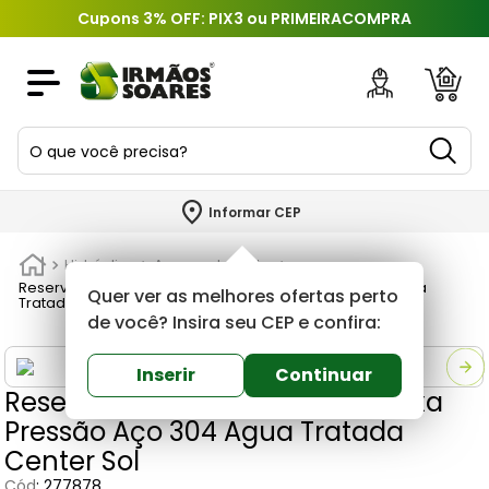
Cupons 3% OFF: PIX3 ou PRIMEIRACOMPRA
O que você precisa?
TERMOS MAIS BUSCADOS
Informar CEP
1
º
piso
Hidráulica
Aquecedor solar
2
º
porcelanato
Reservatório Boiler 400 litros Baixa Pressão Aço 304 Agua
Quer ver as melhores ofertas perto
Tratada Center Sol
3
º
porta
de você? Insira seu CEP e confira:
4
º
revestimento
Inserir
Continuar
Reservatório Boiler 400 litros Baixa
5
º
argamassa
Pressão Aço 304 Agua Tratada
6
º
telha
Center Sol
7
º
tinta
Cód
:
277878