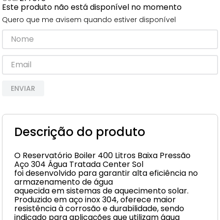
Este produto não está disponível no momento
8
º
cimento
Quero que me avisem quando estiver disponível
9
º
torneira
10
º
vaso sanitário
ENVIAR
Descrição do produto
O Reservatório Boiler 400 Litros Baixa Pressão
Aço 304 Água Tratada Center Sol
foi desenvolvido para garantir alta eficiência no
armazenamento de água
aquecida em sistemas de aquecimento solar.
Produzido em aço inox 304, oferece maior
resistência à corrosão e durabilidade, sendo
indicado para aplicações que utilizam água