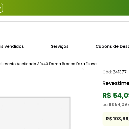
m
a?
TERMOS MAIS BUSCADOS
is vendidos
Serviços
Cupons de Des
1
º
piso
2
º
porcelanato
timento Acetinado 30x40 Forma Branco Extra Eliane
Cód
:
241377
3
º
porta
Revestime
4
º
revestimento
5
º
argamassa
R$ 54,0
6
º
telha
ou
R$ 54,09
7
º
tinta
R$ 103,85
8
º
cimento