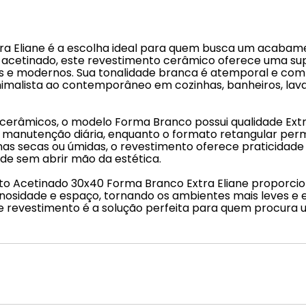
 Eliane é a escolha ideal para quem busca um acabament
etinado, este revestimento cerâmico oferece uma super
 e modernos. Sua tonalidade branca é atemporal e combi
malista ao contemporâneo em cozinhas, banheiros, lavab
 cerâmicos, o modelo Forma Branco possui qualidade Ext
a e a manutenção diária, enquanto o formato retangular p
nas secas ou úmidas, o revestimento oferece praticidade
ade sem abrir mão da estética.
nto Acetinado 30x40 Forma Branco Extra Eliane proporci
inosidade e espaço, tornando os ambientes mais leves e 
te revestimento é a solução perfeita para quem procura