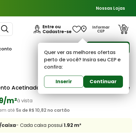
Nossas Lojas
Entre ou
Informar
Cadastre-se
CEP
Para Empresas
conto
Ofertas
Quer ver as melhores ofertas
perto de você? Insira seu CEP e
confira:
Eliane
0
(0)
Inserir
Continuar
nto Acetinado 30x40 Forma Branco Extra Eliane
9
/m²
à vista
em até
5
x de
R$ 10,82
no cartão
/caixa
- Cada caixa possui
1.92
m²