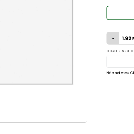
9
º
vaso sanitário
10
º
janela
Não sei meu C