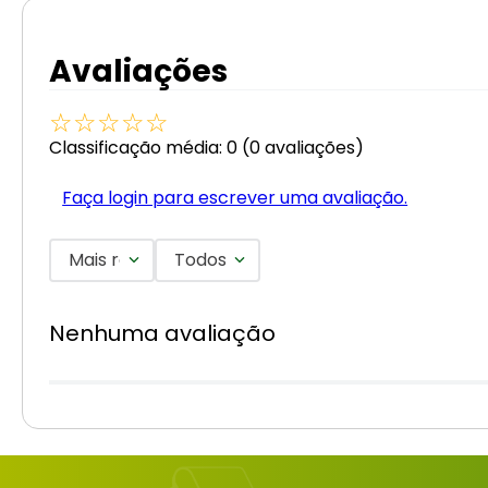
Avaliações
☆
☆
☆
☆
☆
Classificação média: 0
(0 avaliações)
Faça login para escrever uma avaliação.
Mais recentes
Todos
Nenhuma avaliação