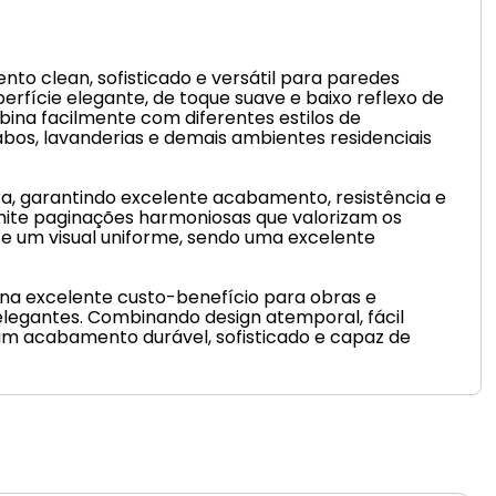
o clean, sofisticado e versátil para paredes
fície elegante, de toque suave e baixo reflexo de
na facilmente com diferentes estilos de
os, lavanderias e demais ambientes residenciais
ra, garantindo excelente acabamento, resistência e
ermite paginações harmoniosas que valorizam os
 e um visual uniforme, sendo uma excelente
ona excelente custo-benefício para obras e
elegantes. Combinando design atemporal, fácil
 um acabamento durável, sofisticado e capaz de