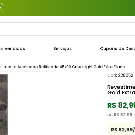
m
a?
TERMOS MAIS BUSCADOS
is vendidos
Serviços
Cupons de Des
1
º
piso
2
º
porcelanato
timento Acetinado Retificado 45x90 Cube Light Gold Extra Eliane
Cód
:
228052
3
º
porta
Revestime
4
º
revestimento
Gold Extra
5
º
argamassa
R$ 82,9
6
º
telha
ou
R$ 82,99
7
º
tinta
8
º
cimento
R$ 82,99