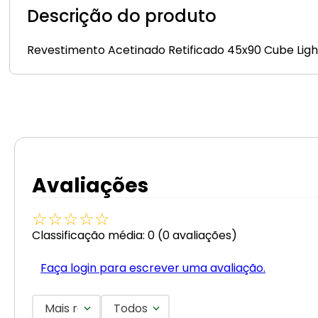
Descrição do produto
Revestimento Acetinado Retificado 45x90 Cube Light
Avaliações
☆
☆
☆
☆
☆
Classificação média: 0
(0 avaliações)
Faça login para escrever uma avaliação.
Mais recentes
Todos