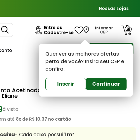
Nossas Lojas
Entre ou
Informar
Cadastre-se
CEP
Para Empresas
conto
Ofertas
Quer ver as melhores ofertas
perto de você? Insira seu CEP e
confira:
Eliane
0
(0)
Inserir
Continuar
nto Acetinado Retificado 45x90 Cube Light
 Eliane
9
à vista
em até
8
x de
R$ 10,37
no cartão
/caixa
- Cada caixa possui
1
m²