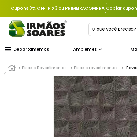
Cupons 3% OFF: PIX3 ou PRIMEIRACOMPRA
Copiar cupo
O que você precis
Departamentos
Ambientes
Ma
Pisos e Revestimentos
Pisos e revestimentos
Reves