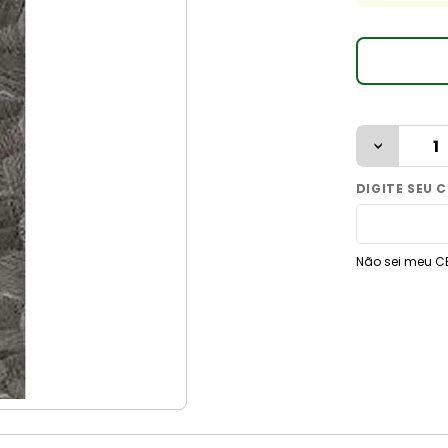
9
º
vaso sanitário
10
º
janela
Não sei meu C