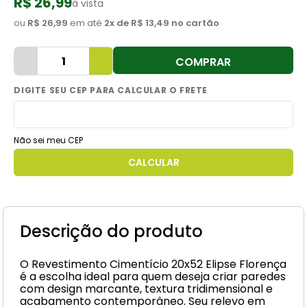
R$ 26,99
à vista
8
º
cimento
ou
R$ 26,99
em até
2
x de
R$ 13,49
no cartão
9
º
torneira
COMPRAR
10
º
vaso sanitário
Não sei meu CEP
Descrição do produto
O Revestimento Cimentício 20x52 Elipse Florença
é a escolha ideal para quem deseja criar paredes
com design marcante, textura tridimensional e
acabamento contemporâneo. Seu relevo em