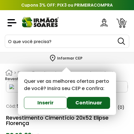
Cupons 3% OFF: PIX3 ou PRIMEIRACOMPRA
O que você precisa?
TERMOS MAIS BUSCADOS
Informar CEP
1
º
piso
Pisos e Revestimentos
Faixas e acabamentos
2
º
porcelanato
Revestimento Cimentício 20x52 Elipse Florença
Quer ver as melhores ofertas perto
3
º
porta
de você? Insira seu CEP e confira:
4
º
revestimento
Inserir
Continuar
Cód
:
580457
Florenca
0
(0)
5
º
argamassa
Revestimento Cimentício 20x52 Elipse
6
º
telha
Florença
7
º
tinta