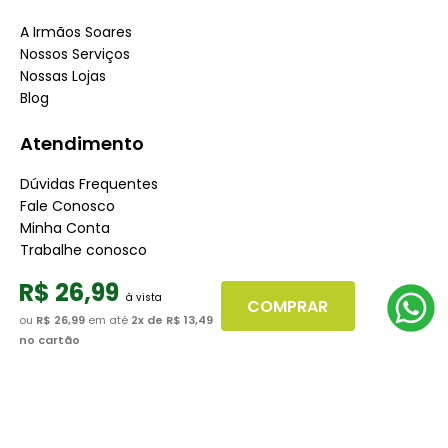
A Irmãos Soares
Nossos Serviços
Nossas Lojas
Blog
Atendimento
Dúvidas Frequentes
Fale Conosco
Minha Conta
Trabalhe conosco
Seja nosso fornecedor
R$
26
,
99
COMPRAR
Dúvidas
ou
R$ 26,99
em até
2
x de
R$ 13,49
no cartão
Políticas de Trocas
Políticas de Pagamento
Políticas de Entrega
Políticas de Privacidade
Políticas de Cookies