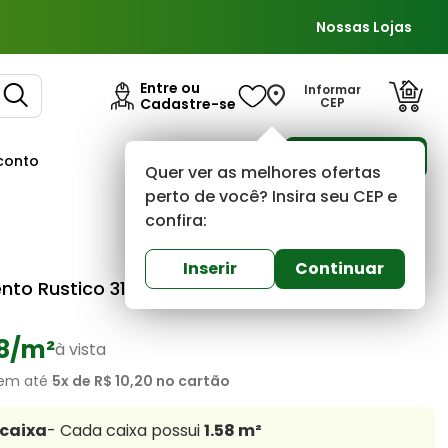
Nossas Lojas
Entre ou
Informar
Cadastre-se
CEP
Para Empresas
conto
Ofertas
Quer ver as melhores ofertas
perto de você? Insira seu CEP e
confira:
Savane
0
(0)
Inserir
Continuar
nto Rustico 31x54 Montatto Cortem Extra
8
/m²
à vista
em até
5
x de
R$ 10,20
no cartão
/caixa
- Cada caixa possui
1.58
m²