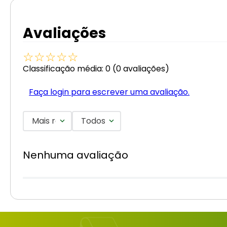
Avaliações
☆
☆
☆
☆
☆
Classificação média: 0
(0 avaliações)
Faça login para escrever uma avaliação.
Mais recentes
Todos
Nenhuma avaliação