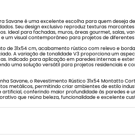
tra Savane é uma excelente escolha para quem deseja 
idados. Seu design exclusivo reproduz texturas marcante
nos. Ideal para fachadas, muros, áreas gourmet, salas, v
 um visual contemporâneo para projetos de diferentes e
ato de 31x54 cm, acabamento rústico com relevo e borda
nciado. A variação de tonalidade V3 proporciona um aspec
s. Indicado para aplicação em paredes internas e extern
ndo uma solução versátil para projetos residenciais e c
a linha Savane, o Revestimento Rústico 31x54 Montatto 
s metálicos, permitindo criar ambientes de estilo indust
 e artificial, conferindo maior profundidade às paredes e
ativo que reúna beleza, funcionalidade e excelente cus