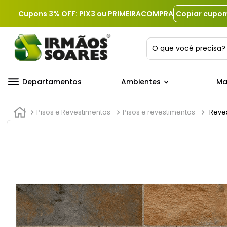
Cupons 3% OFF: PIX3 ou PRIMEIRACOMPRA
Copiar cupo
O que você precis
Departamentos
Ambientes
Ma
Pisos e Revestimentos
Pisos e revestimentos
Reves