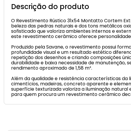
Descrição do produto
O Revestimento Rústico 31x54 Montatto Cortem Ex
beleza das pedras naturais e dos tons metálicos ox
sofisticado que valoriza ambientes internos e exter
este revestimento cerâmico oferece personalidade e
Produzido pela Savane, o revestimento possui form
profundidade visual e um resultado estético difere
repetição dos desenhos e criando composições única
durabilidade e baixa necessidade de manutenção, se
rendimento aproximado de 1,58 m².
Além da qualidade e resistência características d
cimentícios, madeiras, concreto aparente e elemento
superfície texturizada valoriza a iluminação natural
para quem procura um revestimento cerâmico decor