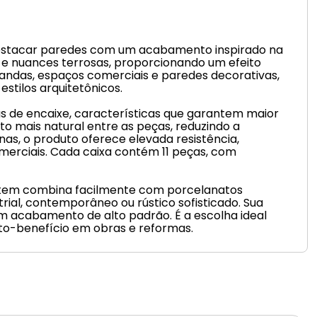
destacar paredes com um acabamento inspirado na
s e nuances terrosas, proporcionando um efeito
arandas, espaços comerciais e paredes decorativas,
stilos arquitetônicos.
s de encaixe, características que garantem maior
to mais natural entre as peças, reduzindo a
as, o produto oferece elevada resistência,
omerciais. Cada caixa contém 11 peças, com
Cortem combina facilmente com porcelanatos
rial, contemporâneo ou rústico sofisticado. Sua
 um acabamento de alto padrão. É a escolha ideal
to-benefício em obras e reformas.