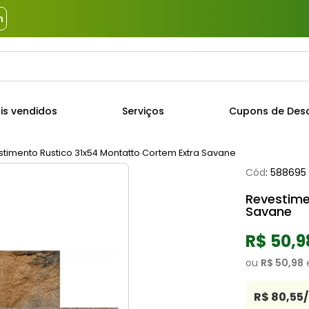
m
a?
TERMOS MAIS BUSCADOS
is vendidos
Serviços
Cupons de Des
1
º
piso
2
º
porcelanato
timento Rustico 31x54 Montatto Cortem Extra Savane
Cód
:
588695
3
º
porta
Revestime
4
º
revestimento
Savane
5
º
argamassa
R$ 50,9
6
º
telha
ou
R$ 50,98
7
º
tinta
8
º
cimento
R$ 80,55