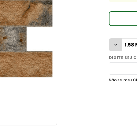
9
º
vaso sanitário
10
º
janela
Não sei meu C