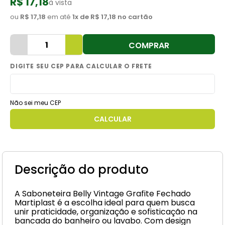
R$ 17,18
à vista
8
º
cimento
ou
R$ 17,18
em até
1
x de
R$ 17,18
no cartão
9
º
torneira
COMPRAR
10
º
vaso sanitário
Não sei meu CEP
Descrição do produto
A Saboneteira Belly Vintage Grafite Fechado
Martiplast é a escolha ideal para quem busca
unir praticidade, organização e sofisticação na
bancada do banheiro ou lavabo. Com design