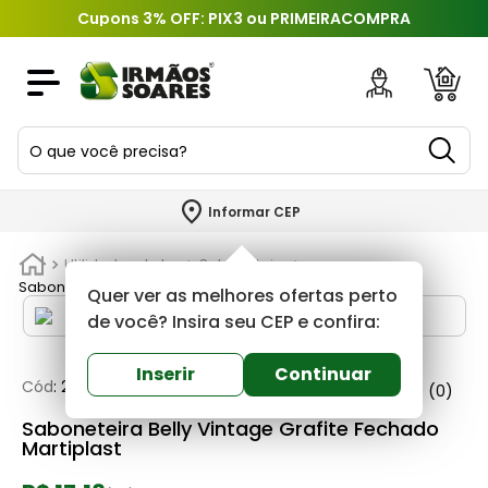
Cupons 3% OFF: PIX3 ou PRIMEIRACOMPRA
O que você precisa?
TERMOS MAIS BUSCADOS
Informar CEP
1
º
piso
Utilidades do Lar
Saboneteira
2
º
porcelanato
Saboneteira Belly Vintage Grafite Fechado Martiplast
Quer ver as melhores ofertas perto
3
º
porta
de você? Insira seu CEP e confira:
4
º
revestimento
Inserir
Continuar
Cód
:
232289
Martiplast
0
(0)
5
º
argamassa
Saboneteira Belly Vintage Grafite Fechado
6
º
telha
Martiplast
7
º
tinta