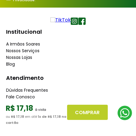
Institucional
A Irmãos Soares
Nossos Serviços
Nossas Lojas
Blog
Atendimento
Dúvidas Frequentes
Fale Conosco
Minha Conta
R$
17
,
18
Trabalhe conosco
COMPRAR
Seja nosso fornecedor
ou
R$ 17,18
em até
1
x de
R$ 17,18
no
cartão
Dúvidas