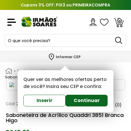
Cupons 3% OFF: PIX3 ou PRIMEIRACOMPRA
O que você precisa?
TERMOS MAIS BUSCADOS
Informar CEP
1
º
piso
Banheiros
Kits e acessorios
2
º
porcelanato
Saboneteira de Acrílico Quaddri 3851 Branca Higo
Quer ver as melhores ofertas perto
3
º
porta
de você? Insira seu CEP e confira:
4
º
revestimento
Inserir
Continuar
Cód
:
262021
Higo
0
(0)
5
º
argamassa
Saboneteira de Acrílico Quaddri 3851 Branca
6
º
telha
Higo
7
º
tinta