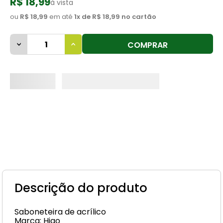
R$ 18,99
à vista
8
º
cimento
ou
R$ 18,99
em até
1
x de
R$ 18,99
no cartão
9
º
vaso sanitário
COMPRAR
10
º
janela
Descrição do produto
Saboneteira de acrílico
Marca: Higo