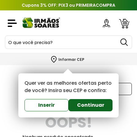
Cupons 3% OFF: PIX3 ou PRIMEIRACOMPRA
O que você precisa?
TERMOS MAIS BUSCADOS
Informar CEP
1
º
piso
2
º
porcelanato
Quer ver as melhores ofertas perto
Ordenar por
3
º
porta
de você? Insira seu CEP e confira:
Mais recentes
4
º
revestimento
Inserir
Continuar
5
º
telha
OOPS!
6
º
argamassa
7
º
tinta