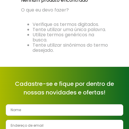
Nenhum produto encontrado
8
º
cimento
O que eu devo fazer?
9
º
vaso sanitário
Verifique os termos digitados.
10
º
torneira
Tente utilizar uma única palavra.
Utilize termos genéricos na
busca.
Tente utilizar sinônimos do termo
desejado.
Cadastre-se e fique por dentro de
nossas novidades e ofertas!