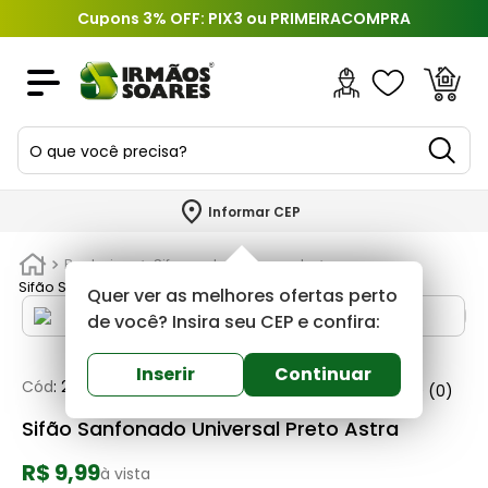
Cupons 3% OFF: PIX3 ou PRIMEIRACOMPRA
O que você precisa?
TERMOS MAIS BUSCADOS
Informar CEP
1
º
piso
Banheiros
Sifao, valvula e engate
2
º
porcelanato
Sifão Sanfonado Universal Preto Astra
Quer ver as melhores ofertas perto
3
º
porta
de você? Insira seu CEP e confira:
4
º
revestimento
Inserir
Continuar
Cód
:
239550
Astra
0
(0)
5
º
argamassa
Sifão Sanfonado Universal Preto Astra
6
º
telha
R$ 9,99
7
º
tinta
à vista