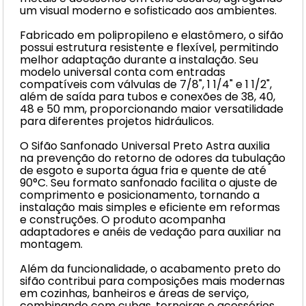
um visual moderno e sofisticado aos ambientes.
Fabricado em polipropileno e elastômero, o sifão
possui estrutura resistente e flexível, permitindo
melhor adaptação durante a instalação. Seu
modelo universal conta com entradas
compatíveis com válvulas de 7/8", 1 1/4" e 1 1/2",
além de saída para tubos e conexões de 38, 40,
48 e 50 mm, proporcionando maior versatilidade
para diferentes projetos hidráulicos.
O Sifão Sanfonado Universal Preto Astra auxilia
na prevenção do retorno de odores da tubulação
de esgoto e suporta água fria e quente de até
90°C. Seu formato sanfonado facilita o ajuste de
comprimento e posicionamento, tornando a
instalação mais simples e eficiente em reformas
e construções. O produto acompanha
adaptadores e anéis de vedação para auxiliar na
montagem.
Além da funcionalidade, o acabamento preto do
sifão contribui para composições mais modernas
em cozinhas, banheiros e áreas de serviço,
combinando com cubas, torneiras e acessórios