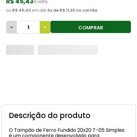
R$ 45,43
à vista
8
º
cimento
ou
R$ 45,43
em até
4
x de
R$ 11,35
no cartão
9
º
vaso sanitário
COMPRAR
10
º
janela
Descrição do produto
O Tampão de Ferro Fundido 20x20 T-05 Simples
é um componente desenvolvido para