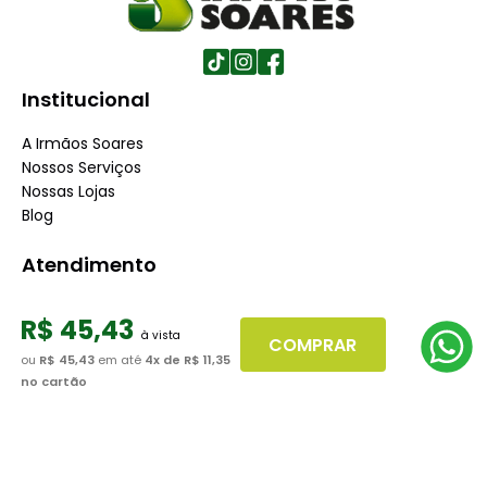
Institucional
A Irmãos Soares
Nossos Serviços
Nossas Lojas
Blog
Atendimento
Dúvidas Frequentes
R$
45
,
43
Fale Conosco
COMPRAR
Minha Conta
ou
R$ 45,43
em até
4
x de
R$ 11,35
Trabalhe conosco
no cartão
Seja nosso fornecedor
Dúvidas