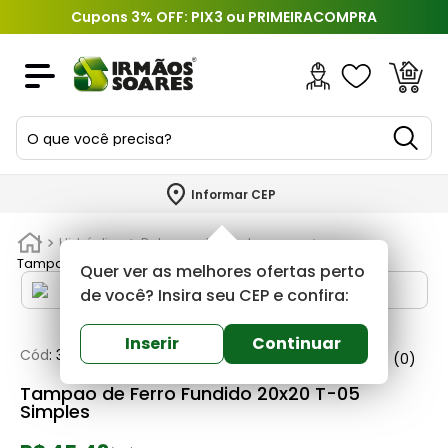
Cupons 3% OFF: PIX3 ou PRIMEIRACOMPRA
O que você precisa?
TERMOS MAIS BUSCADOS
Informar CEP
1
º
piso
Hidráulica
Ralos, grelhas e tampoes
2
º
porcelanato
Tampao de Ferro Fundido 20x20 T-05 Simples
Quer ver as melhores ofertas perto
3
º
porta
de você? Insira seu CEP e confira:
4
º
revestimento
Inserir
Continuar
Cód
:
372218
Lobofer
0
(0)
5
º
argamassa
Tampao de Ferro Fundido 20x20 T-05
6
º
telha
Simples
7
º
tinta