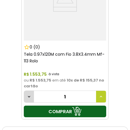
0
(0)
Tela 0.97x120M com Fio 3.8X3.4mm Mf-
113 Rolo
R$
1
.
553
,
75
ou
R$ 1.553,75
em até
10
x de
R$ 155,37
no
cartão
COMPRAR