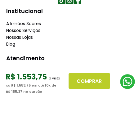
Institucional
A Irmãos Soares
Nossos Serviços
Nossas Lojas
Blog
Atendimento
Dúvidas Frequentes
R$
1
.
553
,
75
Fale Conosco
COMPRAR
Minha Conta
ou
R$ 1.553,75
em até
10
x de
Trabalhe conosco
R$ 155,37
no cartão
Seja nosso fornecedor
Dúvidas
Políticas de Trocas
Políticas de Pagamento
Políticas de Entrega