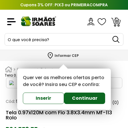
Cupons 3% OFF: PIX3 ou PRIMEIRACOMPRA
O que você precisa?
TERMOS MAIS BUSCADOS
Informar CEP
1
º
piso
Ferragens
Telas
2
º
porcelanato
Tela 0.97x120M com Fio 3.8X3.4mm Mf-113 Rolo
Quer ver as melhores ofertas perto
3
º
porta
de você? Insira seu CEP e confira:
4
º
revestimento
Inserir
Continuar
Cód
:
587320
Mf-113
0
(0)
5
º
argamassa
Tela 0.97x120M com Fio 3.8X3.4mm Mf-113
6
º
telha
Rolo
7
º
tinta