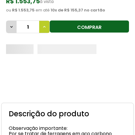
R$ 1.553,75
à vista
8
º
cimento
ou
R$ 1.553,75
em até
10
x de
R$ 155,37
no cartão
9
º
vaso sanitário
COMPRAR
10
º
janela
Descrição do produto
Observação importante:
Por se tratar de ferragens em aço carbono