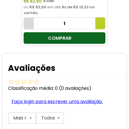
R$
92
,
90
ou
R$ 92,90
em até
9
x de
R$ 10,32
no
cartão
COMPRAR
Avaliações
☆
☆
☆
☆
☆
Classificação média: 0
(0 avaliações)
Faça login para escrever uma avaliação.
Mais recentes
Todos