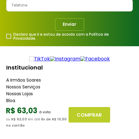
Enviar
Declaro que li e estou de acordo com a Política de
Privacidade.
Institucional
A Irmãos Soares
Nossos Serviços
Nossas Lojas
Blog
R$
63
,
03
Atendimento
COMPRAR
ou
R$ 63,03
em até
6
x de
R$ 10,50
no cartão
Dúvidas Frequentes
Fale Conosco