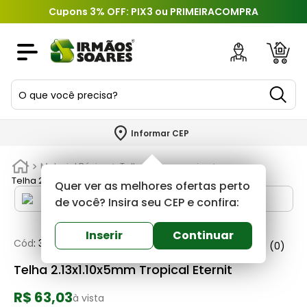
Cupons 3% OFF: PIX3 ou PRIMEIRACOMPRA
O que você precisa?
TERMOS MAIS BUSCADOS
Informar CEP
1
º
piso
Material Básico
Telhas e acessorios
2
º
porcelanato
Telha 2.13x1.10x5mm Tropical Eternit
Quer ver as melhores ofertas perto
3
º
porta
de você? Insira seu CEP e confira:
4
º
revestimento
Inserir
Continuar
Cód
:
300632
Eternit
0
(0)
5
º
telha
Telha 2.13x1.10x5mm Tropical Eternit
6
º
argamassa
R$ 63,03
7
º
tinta
à vista