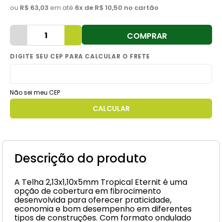
ou
R$ 63,03
em até
6
x de
R$ 10,50
no cartão
8
º
cimento
9
º
vaso sanitário
COMPRAR
10
º
torneira
Não sei meu CEP
Descrição do produto
A Telha 2,13x1,10x5mm Tropical Eternit é uma
opção de cobertura em fibrocimento
desenvolvida para oferecer praticidade,
economia e bom desempenho em diferentes
tipos de construções. Com formato ondulado