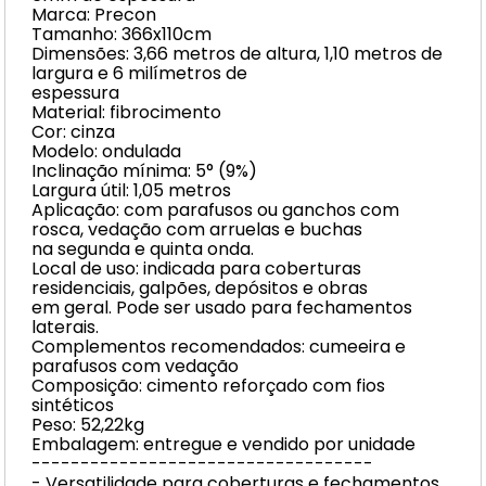
Marca: Precon
Tamanho: 366x110cm
Dimensões: 3,66 metros de altura, 1,10 metros de
largura e 6 milímetros de
espessura
Material: fibrocimento
Cor: cinza
Modelo: ondulada
Inclinação mínima: 5° (9%)
Largura útil: 1,05 metros
Aplicação: com parafusos ou ganchos com
rosca, vedação com arruelas e buchas
na segunda e quinta onda.
Local de uso: indicada para coberturas
residenciais, galpões, depósitos e obras
em geral. Pode ser usado para fechamentos
laterais.
Complementos recomendados: cumeeira e
parafusos com vedação
Composição: cimento reforçado com fios
sintéticos
Peso: 52,22kg
Embalagem: entregue e vendido por unidade
-----------------------------------
- Versatilidade para coberturas e fechamentos