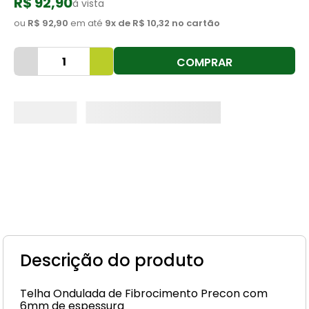
R$ 92,90
à vista
8
º
cimento
ou
R$ 92,90
em até
9
x de
R$ 10,32
no cartão
9
º
torneira
COMPRAR
10
º
vaso sanitário
Descrição do produto
Telha Ondulada de Fibrocimento Precon com
6mm de espessura