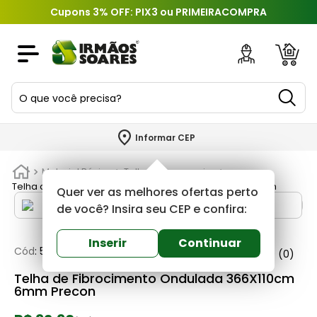
Cupons 3% OFF: PIX3 ou PRIMEIRACOMPRA
O que você precisa?
TERMOS MAIS BUSCADOS
Informar CEP
1
º
piso
Material Básico
Telhas e acessorios
2
º
porcelanato
Telha de Fibrocimento Ondulada 366X110cm 6mm Precon
Quer ver as melhores ofertas perto
3
º
porta
de você? Insira seu CEP e confira:
4
º
revestimento
Inserir
Continuar
Cód
:
569860
Precon
0
(0)
5
º
argamassa
Telha de Fibrocimento Ondulada 366X110cm
6
º
telha
6mm Precon
7
º
tinta