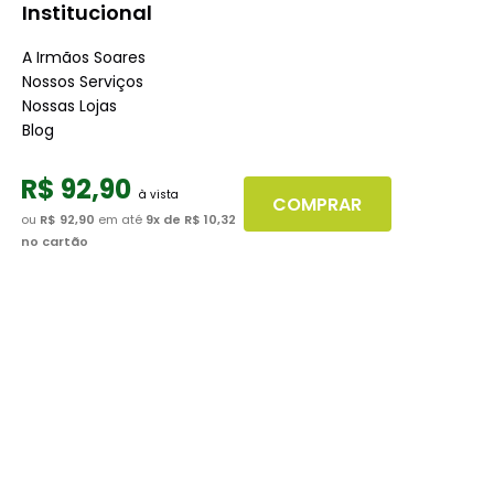
Institucional
A Irmãos Soares
Nossos Serviços
Nossas Lojas
Blog
Atendimento
R$
92
,
90
COMPRAR
ou
R$ 92,90
em até
9
x de
R$ 10,32
Dúvidas Frequentes
no cartão
Fale Conosco
Minha Conta
Trabalhe conosco
Seja nosso fornecedor
Dúvidas
Políticas de Trocas
Políticas de Pagamento
Políticas de Entrega
Políticas de Privacidade