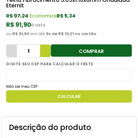
Eternit
8
º
cimento
R$
97
,
24
Economize
R$ 5,34
9
º
vaso sanitário
R$ 91,90
à vista
10
º
torneira
ou
R$ 91,90
em até
9
x de
R$ 10,21
no cartão
COMPRAR
Não sei meu CEP
Descrição do produto