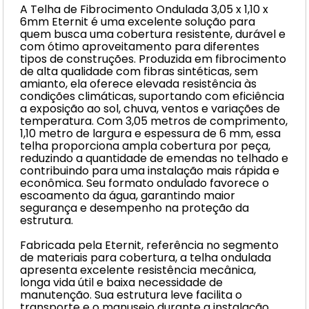
A Telha de Fibrocimento Ondulada 3,05 x 1,10 x
6mm Eternit é uma excelente solução para
quem busca uma cobertura resistente, durável e
com ótimo aproveitamento para diferentes
tipos de construções. Produzida em fibrocimento
de alta qualidade com fibras sintéticas, sem
amianto, ela oferece elevada resistência às
condições climáticas, suportando com eficiência
a exposição ao sol, chuva, ventos e variações de
temperatura. Com 3,05 metros de comprimento,
1,10 metro de largura e espessura de 6 mm, essa
telha proporciona ampla cobertura por peça,
reduzindo a quantidade de emendas no telhado e
contribuindo para uma instalação mais rápida e
econômica. Seu formato ondulado favorece o
escoamento da água, garantindo maior
segurança e desempenho na proteção da
estrutura.
Fabricada pela Eternit, referência no segmento
de materiais para cobertura, a telha ondulada
apresenta excelente resistência mecânica,
longa vida útil e baixa necessidade de
manutenção. Sua estrutura leve facilita o
transporte e o manuseio durante a instalação,